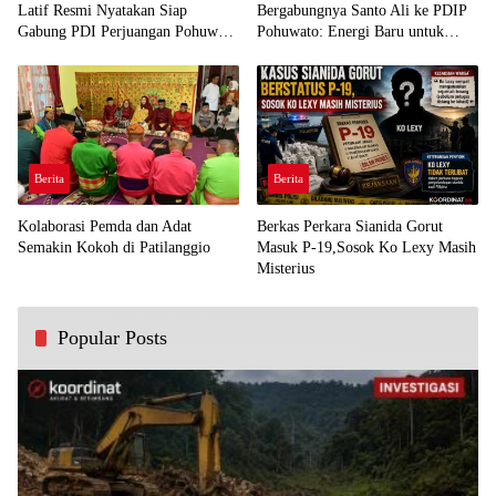
Latif Resmi Nyatakan Siap
Bergabungnya Santo Ali ke PDIP
Gabung PDI Perjuangan Pohuwato
Pohuwato: Energi Baru untuk
Demi Kawal Aspirasi Bumi Panua
Perjuangan Rakyat
Berita
Berita
Kolaborasi Pemda dan Adat
Berkas Perkara Sianida Gorut
Semakin Kokoh di Patilanggio
Masuk P-19,Sosok Ko Lexy Masih
Misterius
Popular Posts