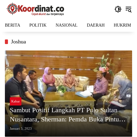
Langsung
ke
konten
BERITA
POLITIK
NASIONAL
DAERAH
HUKRIM
Joshua
Kabar
Sambut Positif Langkah PT Pulo Sultan
Nusantara, Sherman: Pemda Buka Pintu
Seluas-Luasnya Bagi Investor
Januari 5, 2023