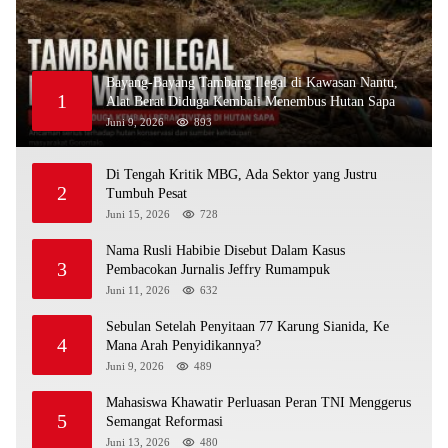
Bayang-Bayang Tambang Ilegal di Kawasan Nantu,
1
Alat Berat Diduga Kembali Menembus Hutan Sapa
Juni 9, 2026
893
Di Tengah Kritik MBG, Ada Sektor yang Justru
2
Tumbuh Pesat
Juni 15, 2026
728
Nama Rusli Habibie Disebut Dalam Kasus
3
Pembacokan Jurnalis Jeffry Rumampuk
Juni 11, 2026
632
Sebulan Setelah Penyitaan 77 Karung Sianida, Ke
4
Mana Arah Penyidikannya?
Juni 9, 2026
489
Mahasiswa Khawatir Perluasan Peran TNI Menggerus
5
Semangat Reformasi
Juni 13, 2026
480