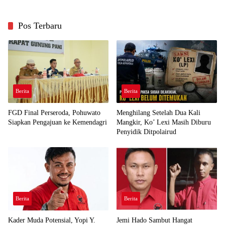
Pos Terbaru
Berita
Berita
FGD Final Perseroda, Pohuwato
Menghilang Setelah Dua Kali
Siapkan Pengajuan ke Kemendagri
Mangkir, Ko’ Lexi Masih Diburu
Penyidik Ditpolairud
Berita
Berita
Kader Muda Potensial, Yopi Y.
Jemi Hado Sambut Hangat