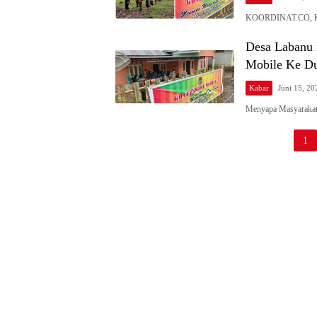
KOORDINAT.CO, K
Desa Labanu 
Mobile Ke Du
Kabar
Juni 15, 20
Menyapa Masyara
Paginasi
1
pos