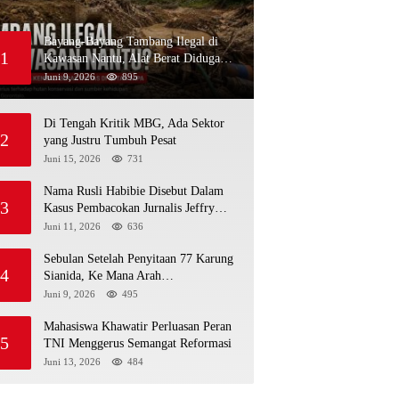
Bayang-Bayang Tambang Ilegal di
1
Kawasan Nantu, Alat Berat Diduga
Kembali Menembus Hutan Sapa
Juni 9, 2026
895
Di Tengah Kritik MBG, Ada Sektor
2
yang Justru Tumbuh Pesat
Juni 15, 2026
731
Nama Rusli Habibie Disebut Dalam
3
Kasus Pembacokan Jurnalis Jeffry
Rumampuk
Juni 11, 2026
636
Sebulan Setelah Penyitaan 77 Karung
4
Sianida, Ke Mana Arah
Penyidikannya?
Juni 9, 2026
495
Mahasiswa Khawatir Perluasan Peran
5
TNI Menggerus Semangat Reformasi
Juni 13, 2026
484