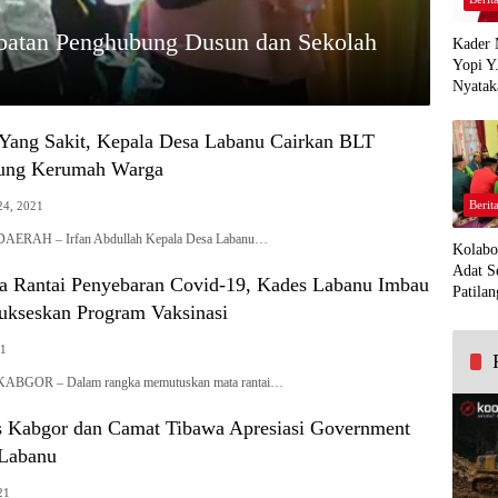
atan Penghubung Dusun dan Sekolah
Kader 
Yopi Y
Nyatak
PDI Pe
Demi K
Yang Sakit, Kepala Desa Labanu Cairkan BLT
Panua
sung Kerumah Warga
Berit
24, 2021
ERAH – Irfan Abdullah Kepala Desa Labanu…
Kolabo
Adat S
a Rantai Penyebaran Covid-19, Kades Labanu Imbau
Patilan
ukseskan Program Vaksinasi
21
BGOR – Dalam rangka memutuskan mata rantai…
 Kabgor dan Camat Tibawa Apresiasi Government
 Labanu
21