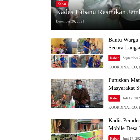
Kabar
Kades Labanu Resmikan Jemb
Desember 26, 2021
Bantu Warga 
Secara Lang
Kabar
September 
KOORDINAT.CO, DA
Putuskan Mat
Masyarakat S
Kabar
Juli 12, 20
KOORDINAT.CO, KA
Kadis Pemdes
Mobile Desa
Kabar
Juni 17, 20