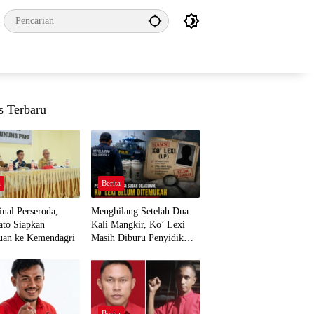
s Terbaru
a
Berita
nal Perseroda,
Menghilang Setelah Dua
to Siapkan
Kali Mangkir, Ko’ Lexi
uan ke Kemendagri
Masih Diburu Penyidik
Ditpolairud
a
Berita