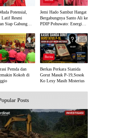
Muda Potensial,
Jemi Hado Sambut Hangat
. Latif Resmi
Bergabungnya Santo Ali ke
an Siap Gabung
PDIP Pohuwato: Energi
rjuangan Pohuwato
Baru untuk Perjuangan
awal Aspirasi Bumi
Rakyat
a
Berita
rasi Pemda dan
Berkas Perkara Sianida
emakin Kokoh di
Gorut Masuk P-19,Sosok
ggio
Ko Lexy Masih Misterius
Popular Posts