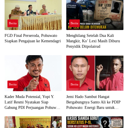
Berita
Berita
FGD Final Perseroda, Pohuwato
Menghilang Setelah Dua Kali
Siapkan Pengajuan ke Kemendagri
Mangkir, Ko’ Lexi Masih Diburu
Penyidik Ditpolairud
Berita
Berita
Kader Muda Potensial, Yopi Y.
Jemi Hado Sambut Hangat
Latif Resmi Nyatakan Siap
Bergabungnya Santo Ali ke PDIP
Gabung PDI Perjuangan Pohuwato
Pohuwato: Energi Baru untuk
Demi Kawal Aspirasi Bumi Panua
Perjuangan Rakyat