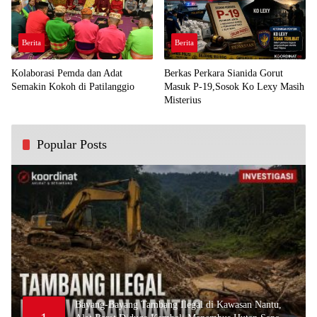
Berita
Berita
Kolaborasi Pemda dan Adat
Berkas Perkara Sianida Gorut
Semakin Kokoh di Patilanggio
Masuk P-19,Sosok Ko Lexy Masih
Misterius
Popular Posts
Bayang-Bayang Tambang Ilegal di Kawasan Nantu,