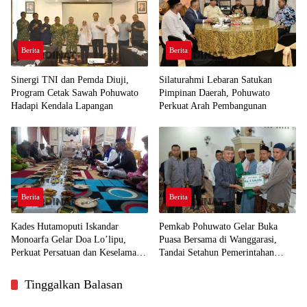
Berita
Berita
Sinergi TNI dan Pemda Diuji,
Silaturahmi Lebaran Satukan
Program Cetak Sawah Pohuwato
Pimpinan Daerah, Pohuwato
Hadapi Kendala Lapangan
Perkuat Arah Pembangunan
Berita
Berita
Kades Hutamoputi Iskandar
Pemkab Pohuwato Gelar Buka
Monoarfa Gelar Doa Lo’lipu,
Puasa Bersama di Wanggarasi,
Perkuat Persatuan dan Keselamatan
Tandai Setahun Pemerintahan
Desa
SIAP dan HUT ke-23 Daerah
Tinggalkan Balasan