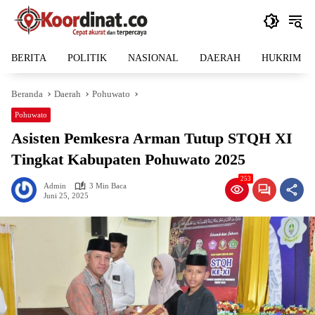
Langsung
ke
konten
BERITA
POLITIK
NASIONAL
DAERAH
HUKRIM
Beranda
Daerah
Pohuwato
Pohuwato
Asisten Pemkesra Arman Tutup STQH XI
Tingkat Kabupaten Pohuwato 2025
253
Admin
3 Min Baca
Juni 25, 2025