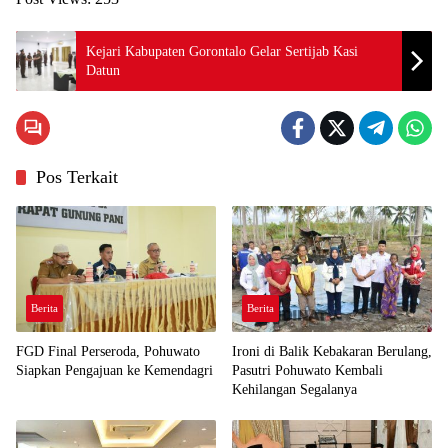
Kejari Kabupaten Gorontalo Gelar Sertijab Kasi
Datun
Pos Terkait
Berita
Berita
FGD Final Perseroda, Pohuwato
Ironi di Balik Kebakaran Berulang,
Siapkan Pengajuan ke Kemendagri
Pasutri Pohuwato Kembali
Kehilangan Segalanya