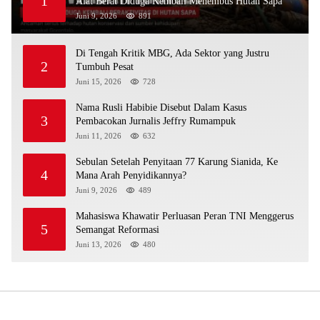
1
Alat Berat Diduga Kembali Menembus Hutan Sapa
Juni 9, 2026
891
Di Tengah Kritik MBG, Ada Sektor yang Justru
2
Tumbuh Pesat
Juni 15, 2026
728
Nama Rusli Habibie Disebut Dalam Kasus
3
Pembacokan Jurnalis Jeffry Rumampuk
Juni 11, 2026
632
Sebulan Setelah Penyitaan 77 Karung Sianida, Ke
4
Mana Arah Penyidikannya?
Juni 9, 2026
489
Mahasiswa Khawatir Perluasan Peran TNI Menggerus
5
Semangat Reformasi
Juni 13, 2026
480