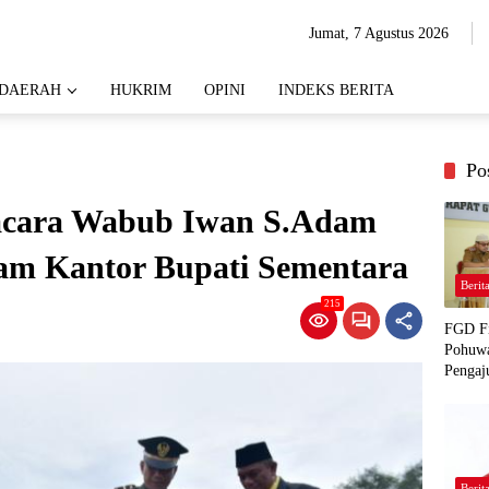
Jumat, 7 Agustus 2026
DAERAH
HUKRIM
OPINI
INDEKS BERITA
Po
acara Wabub Iwan S.Adam
am Kantor Bupati Sementara
Berit
215
FGD Fi
Pohuwa
Pengaj
Berit