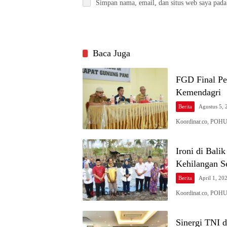
Simpan nama, email, dan situs web saya pada
Baca Juga
FGD Final Pe
Kemendagri
Berita
Agustus 5, 
Koordinar.co, POH
Ironi di Bali
Kehilangan S
Berita
April 1, 20
Koordinat.co, POHU
Sinergi TNI 