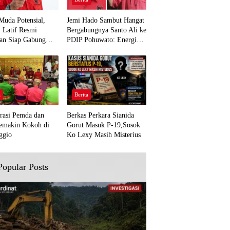
Muda Potensial,
Jemi Hado Sambut Hangat
. Latif Resmi
Bergabungnya Santo Ali ke
an Siap Gabung
PDIP Pohuwato: Energi
rjuangan Pohuwato
Baru untuk Perjuangan
awal Aspirasi Bumi
Rakyat
a
Berita
rasi Pemda dan
Berkas Perkara Sianida
emakin Kokoh di
Gorut Masuk P-19,Sosok
ggio
Ko Lexy Masih Misterius
Popular Posts