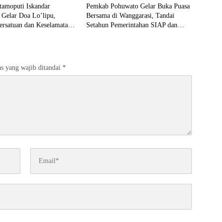
tamoputi Iskandar
Pemkab Pohuwato Gelar Buka Puasa
 Gelar Doa Lo’lipu,
Bersama di Wanggarasi, Tandai
ersatuan dan Keselamatan
Setahun Pemerintahan SIAP dan
HUT ke-23 Daerah
s yang wajib ditandai
*