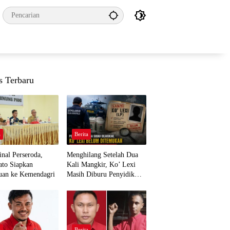
s Terbaru
a
Berita
nal Perseroda,
Menghilang Setelah Dua
to Siapkan
Kali Mangkir, Ko’ Lexi
uan ke Kemendagri
Masih Diburu Penyidik
Ditpolairud
a
Berita