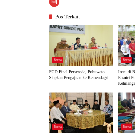
Pos Terkait
Berita
Berita
FGD Final Perseroda, Pohuwato
Ironi di 
Siapkan Pengajuan ke Kemendagri
Pasutri 
Kehilang
Berita
Berita