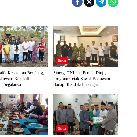
Berita
Balik Kebakaran Berulang,
Sinergi TNI dan Pemda Diuji,
Pohuwato Kembali
Program Cetak Sawah Pohuwato
an Segalanya
Hadapi Kendala Lapangan
Berita