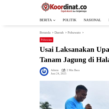
Langsung
ke
konten
BERITA
POLITIK
NASIONAL
Beranda
Daerah
Pohuwato
Pohuwato
Usai Laksanakan Up
Tanam Jagung di Hal
Admin
2 Min Baca
Juni 24, 2025