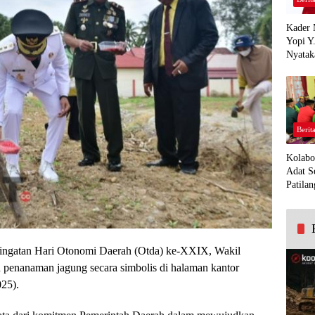
Kader 
Yopi Y
Nyatak
PDI Pe
Demi K
Panua
Berit
Kolabo
Adat S
Patilan
ringatan Hari Otonomi Daerah (Otda) ke-XXIX, Wakil
penanaman jagung secara simbolis di halaman kantor
25).