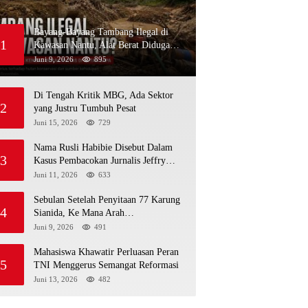
Bayang-Bayang Tambang Ilegal di
1
Kawasan Nantu, Alat Berat Diduga
Kembali Menembus Hutan Sapa
Juni 9, 2026
895
Di Tengah Kritik MBG, Ada Sektor
2
yang Justru Tumbuh Pesat
Juni 15, 2026
729
Nama Rusli Habibie Disebut Dalam
3
Kasus Pembacokan Jurnalis Jeffry
Rumampuk
Juni 11, 2026
633
Sebulan Setelah Penyitaan 77 Karung
4
Sianida, Ke Mana Arah
Penyidikannya?
Juni 9, 2026
491
Mahasiswa Khawatir Perluasan Peran
5
TNI Menggerus Semangat Reformasi
Juni 13, 2026
482