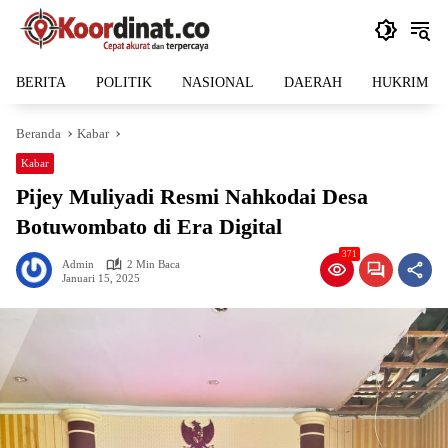
Langsung
ke
konten
BERITA
POLITIK
NASIONAL
DAERAH
HUKRIM
Beranda
Kabar
Kabar
Pijey Muliyadi Resmi Nahkodai Desa
Botuwombato di Era Digital
371
Admin
2 Min Baca
Januari 15, 2025