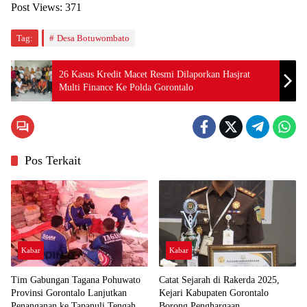
Post Views:
371
Tag:
Desa Botuwombato
26 Kasus Kredit Macet Resmi Dilaporkan Hasjrat
Multi Finance Ke Polda Gorontalo
Pos Terkait
Kabar
Kabar
Tim Gabungan Tagana Pohuwato
Catat Sejarah di Rakerda 2025,
Provinsi Gorontalo Lanjutkan
Kejari Kabupaten Gorontalo
Penanganan ke Tapanuli Tengah
Borong Penghargaan