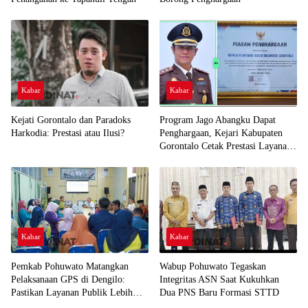
Kabar
Kabar
Kejati Gorontalo dan Paradoks
Program Jago Abangku Dapat
Harkodia: Prestasi atau Ilusi?
Penghargaan, Kejari Kabupaten
Gorontalo Cetak Prestasi Layanan
Humanis
Kabar
Kabar
Pemkab Pohuwato Matangkan
Wabup Pohuwato Tegaskan
Pelaksanaan GPS di Dengilo:
Integritas ASN Saat Kukuhkan
Pastikan Layanan Publik Lebih
Dua PNS Baru Formasi STTD
Dekat ke Masyarakat