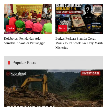
Demi Kawal Aspirasi Bumi Panua
Perjuangan Rakyat
Berita
Berita
Kolaborasi Pemda dan Adat
Berkas Perkara Sianida Gorut
Semakin Kokoh di Patilanggio
Masuk P-19,Sosok Ko Lexy Masih
Misterius
Popular Posts