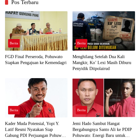
Pos Terbaru
Berita
Berita
FGD Final Perseroda, Pohuwato
Menghilang Setelah Dua Kali
Siapkan Pengajuan ke Kemendagri
Mangkir, Ko’ Lexi Masih Diburu
Penyidik Ditpolairud
Berita
Berita
Kader Muda Potensial, Yopi Y.
Jemi Hado Sambut Hangat
Latif Resmi Nyatakan Siap
Bergabungnya Santo Ali ke PDIP
Gabung PDI Perjuangan Pohuwato
Pohuwato: Energi Baru untuk