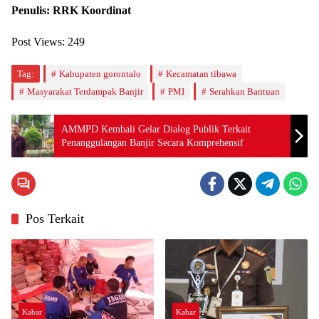
Penulis: RRK Koordinat
Post Views:
249
Tag:
Kabupaten gorontalo
Kecamatan tibawa
Masyarakat Terdampak Banjir
PMI
Serahkan Bantuan
AMMPD Kembali Gelar Dialog Publik Terkait
Penanggulangan Banjir Secara Komprehensif
Pos Terkait
Kabar
Kabar