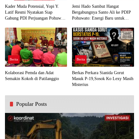
Kader Muda Potensial, Yopi Y.
Jemi Hado Sambut Hangat
Latif Resmi Nyatakan Siap
Bergabungnya Santo Ali ke PDIP
Gabung PDI Perjuangan Pohuwato
Pohuwato: Energi Baru untuk
Demi Kawal Aspirasi Bumi Panua
Perjuangan Rakyat
Berita
Berita
Kolaborasi Pemda dan Adat
Berkas Perkara Sianida Gorut
Semakin Kokoh di Patilanggio
Masuk P-19,Sosok Ko Lexy Masih
Misterius
Popular Posts