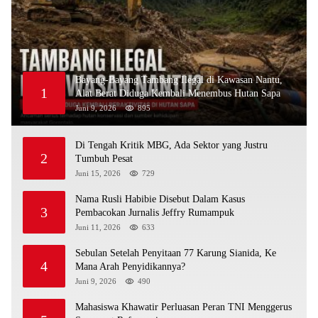
Bayang-Bayang Tambang Ilegal di Kawasan Nantu,
1
Alat Berat Diduga Kembali Menembus Hutan Sapa
Juni 9, 2026
895
Di Tengah Kritik MBG, Ada Sektor yang Justru
2
Tumbuh Pesat
Juni 15, 2026
729
Nama Rusli Habibie Disebut Dalam Kasus
3
Pembacokan Jurnalis Jeffry Rumampuk
Juni 11, 2026
633
Sebulan Setelah Penyitaan 77 Karung Sianida, Ke
4
Mana Arah Penyidikannya?
Juni 9, 2026
490
Mahasiswa Khawatir Perluasan Peran TNI Menggerus