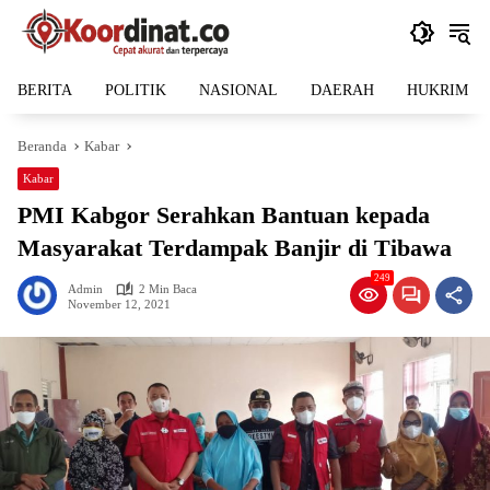
Langsung
ke
konten
BERITA
POLITIK
NASIONAL
DAERAH
HUKRIM
Beranda
Kabar
Kabar
PMI Kabgor Serahkan Bantuan kepada
Masyarakat Terdampak Banjir di Tibawa
249
Admin
2 Min Baca
November 12, 2021