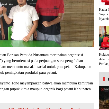
Kader 
Yopi Y
Nyatak
PDI Pe
Demi K
Panua
Berit
 atau Barisan Pemuda Nusantara merupakan organisasi
Kolabo
Adat S
 yang berorientasi pada perjuangan serta pengabdian
Patilan
alam membantu masalah sosial untuk para petani Kabupaten
k peningkatan produksi para petani.
iyanto Tone meyampaikan bahwa akan membuka kemitraan
ngan pupuk kimia maupun organik bagi petani Kabupaten