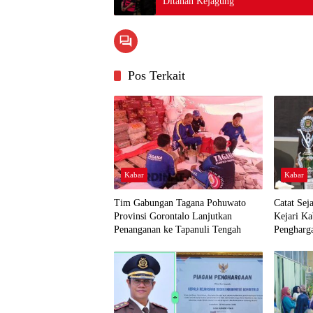
Ditahan Kejagung
Pos Terkait
Kabar
Kabar
Tim Gabungan Tagana Pohuwato
Catat Sej
Provinsi Gorontalo Lanjutkan
Kejari K
Penanganan ke Tapanuli Tengah
Pengharg