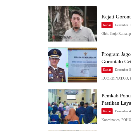
Kejati Goront
Kabar
Desember 1
Oleh: Jhojo Rumampu
Program Jago
Gorontalo Ce
Kabar
Desember 5
KOORDINAT.CO, KA
Pemkab Pohuw
Pastikan Lay
Kabar
Desember 4
Koordinat.co, POH