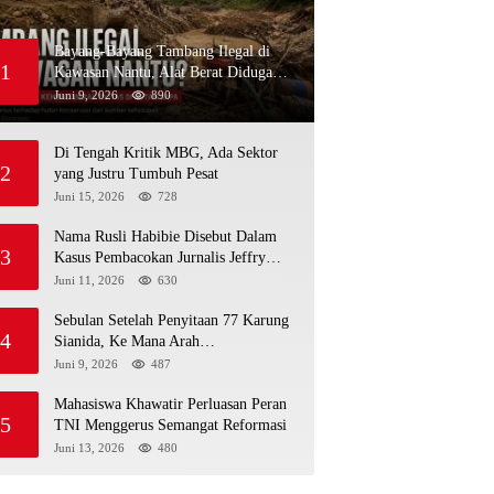
Bayang-Bayang Tambang Ilegal di
1
Kawasan Nantu, Alat Berat Diduga
Kembali Menembus Hutan Sapa
Juni 9, 2026
890
Di Tengah Kritik MBG, Ada Sektor
2
yang Justru Tumbuh Pesat
Juni 15, 2026
728
Nama Rusli Habibie Disebut Dalam
3
Kasus Pembacokan Jurnalis Jeffry
Rumampuk
Juni 11, 2026
630
Sebulan Setelah Penyitaan 77 Karung
4
Sianida, Ke Mana Arah
Penyidikannya?
Juni 9, 2026
487
Mahasiswa Khawatir Perluasan Peran
5
TNI Menggerus Semangat Reformasi
Juni 13, 2026
480