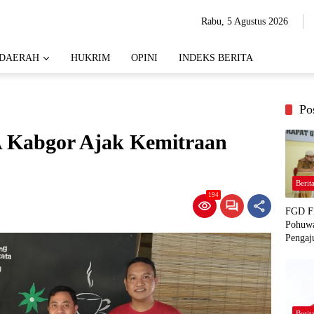
Rabu, 5 Agustus 2026
DAERAH
HUKRIM
OPINI
INDEKS BERITA
Po
 Kabgor Ajak Kemitraan
Berit
194
FGD Fi
Pohuwa
Pengaj
Berit