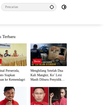
s Terbaru
a
Berita
nal Perseroda,
Menghilang Setelah Dua
to Siapkan
Kali Mangkir, Ko’ Lexi
uan ke Kemendagri
Masih Diburu Penyidik
Ditpolairud
a
Berita