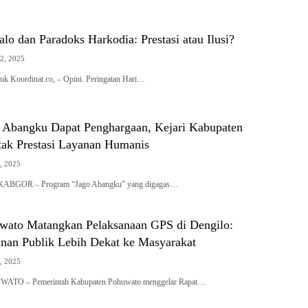
alo dan Paradoks Harkodia: Prestasi atau Ilusi?
2, 2025
k Koordinat.co, – Opini. Peringatan Hari…
 Abangku Dapat Penghargaan, Kejari Kabupaten
tak Prestasi Layanan Humanis
, 2025
BGOR – Program “Jago Abangku” yang digagas…
ato Matangkan Pelaksanaan GPS di Dengilo:
anan Publik Lebih Dekat ke Masyarakat
, 2025
UWATO – Pemerintah Kabupaten Pohuwato menggelar Rapat…