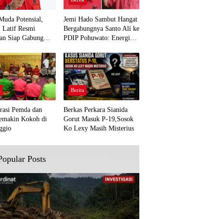
Muda Potensial,
Jemi Hado Sambut Hangat
. Latif Resmi
Bergabungnya Santo Ali ke
an Siap Gabung
PDIP Pohuwato: Energi
rjuangan Pohuwato
Baru untuk Perjuangan
awal Aspirasi Bumi
Rakyat
a
Berita
rasi Pemda dan
Berkas Perkara Sianida
emakin Kokoh di
Gorut Masuk P-19,Sosok
ggio
Ko Lexy Masih Misterius
Popular Posts