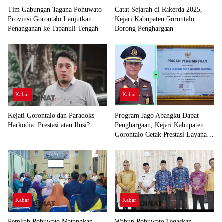
Tim Gabungan Tagana Pohuwato
Catat Sejarah di Rakerda 2025,
Provinsi Gorontalo Lanjutkan
Kejari Kabupaten Gorontalo
Penanganan ke Tapanuli Tengah
Borong Penghargaan
Kabar
Kabar
Kejati Gorontalo dan Paradoks
Program Jago Abangku Dapat
Harkodia: Prestasi atau Ilusi?
Penghargaan, Kejari Kabupaten
Gorontalo Cetak Prestasi Layanan
Humanis
Kabar
Kabar
Pemkab Pohuwato Matangkan
Wabup Pohuwato Tegaskan