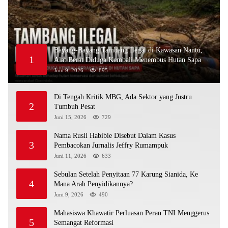
Bayang-Bayang Tambang Ilegal di Kawasan Nantu,
1
Alat Berat Diduga Kembali Menembus Hutan Sapa
Juni 9, 2026
895
Di Tengah Kritik MBG, Ada Sektor yang Justru
2
Tumbuh Pesat
Juni 15, 2026
729
Nama Rusli Habibie Disebut Dalam Kasus
3
Pembacokan Jurnalis Jeffry Rumampuk
Juni 11, 2026
633
Sebulan Setelah Penyitaan 77 Karung Sianida, Ke
4
Mana Arah Penyidikannya?
Juni 9, 2026
490
Mahasiswa Khawatir Perluasan Peran TNI Menggerus
5
Semangat Reformasi