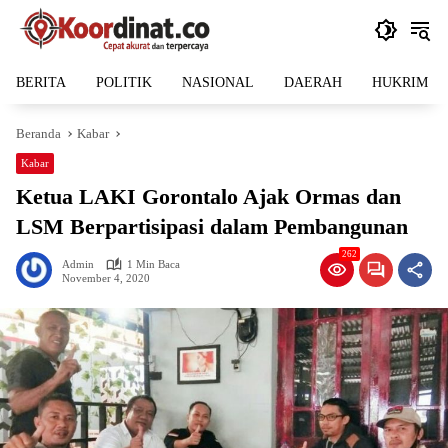
Langsung
ke
konten
BERITA
POLITIK
NASIONAL
DAERAH
HUKRIM
Beranda
Kabar
Kabar
Ketua LAKI Gorontalo Ajak Ormas dan
LSM Berpartisipasi dalam Pembangunan
262
Admin
1 Min Baca
November 4, 2020