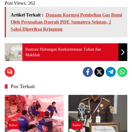
Post Views:
262
Artikel Terkait :
Dugaan Korupsi Pembelian Gas Bumi
Oleh Perusahan Daerah PDE Sumatera Selatan, 2
Saksi Diperiksa Kejagung
Ilustrasi Hubungan Keeksistensian Tuhan dan
Makhluk
Pos Terkait
Kabar
Kabar