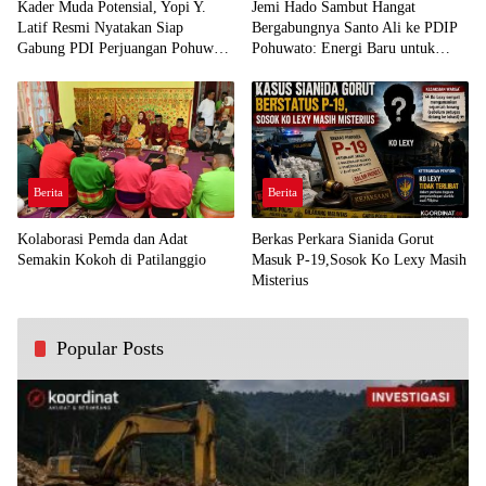
Kader Muda Potensial, Yopi Y.
Jemi Hado Sambut Hangat
Latif Resmi Nyatakan Siap
Bergabungnya Santo Ali ke PDIP
Gabung PDI Perjuangan Pohuwato
Pohuwato: Energi Baru untuk
Demi Kawal Aspirasi Bumi Panua
Perjuangan Rakyat
Berita
Berita
Kolaborasi Pemda dan Adat
Berkas Perkara Sianida Gorut
Semakin Kokoh di Patilanggio
Masuk P-19,Sosok Ko Lexy Masih
Misterius
Popular Posts