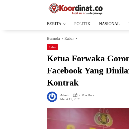
Langsung
ke
konten
BERITA
POLITIK
NASIONAL
Beranda
Kabar
Kabar
Ketua Forwaka Goron
Facebook Yang Dinil
Kontrak
Admin
2 Min Baca
Maret 17, 2021