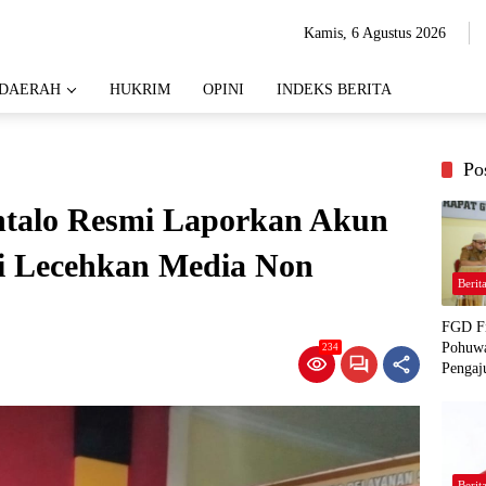
Kamis, 6 Agustus 2026
DAERAH
HUKRIM
OPINI
INDEKS BERITA
Po
talo Resmi Laporkan Akun
ai Lecehkan Media Non
Berit
FGD Fi
Pohuwa
234
Pengaj
Berit