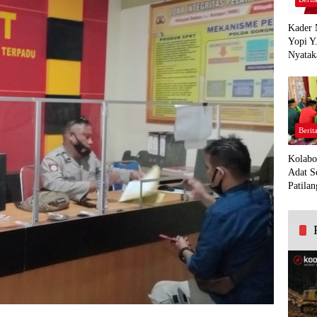
Kader 
Yopi Y
Nyatak
PDI Pe
Demi K
Panua
Berit
Kolabo
Adat S
Patilan