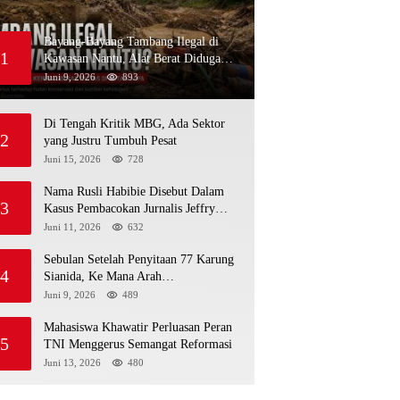
Bayang-Bayang Tambang Ilegal di
1
Kawasan Nantu, Alat Berat Diduga
Kembali Menembus Hutan Sapa
Juni 9, 2026
893
Di Tengah Kritik MBG, Ada Sektor
2
yang Justru Tumbuh Pesat
Juni 15, 2026
728
Nama Rusli Habibie Disebut Dalam
3
Kasus Pembacokan Jurnalis Jeffry
Rumampuk
Juni 11, 2026
632
Sebulan Setelah Penyitaan 77 Karung
4
Sianida, Ke Mana Arah
Penyidikannya?
Juni 9, 2026
489
Mahasiswa Khawatir Perluasan Peran
5
TNI Menggerus Semangat Reformasi
Juni 13, 2026
480