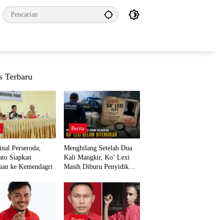
s Terbaru
a
Berita
nal Perseroda,
Menghilang Setelah Dua
to Siapkan
Kali Mangkir, Ko’ Lexi
uan ke Kemendagri
Masih Diburu Penyidik
Ditpolairud
a
Berita