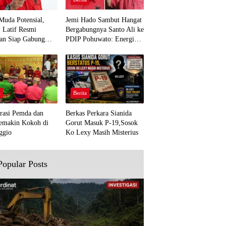
Muda Potensial,
Jemi Hado Sambut Hangat
. Latif Resmi
Bergabungnya Santo Ali ke
an Siap Gabung
PDIP Pohuwato: Energi
rjuangan Pohuwato
Baru untuk Perjuangan
awal Aspirasi Bumi
Rakyat
a
Berita
rasi Pemda dan
Berkas Perkara Sianida
emakin Kokoh di
Gorut Masuk P-19,Sosok
ggio
Ko Lexy Masih Misterius
Popular Posts