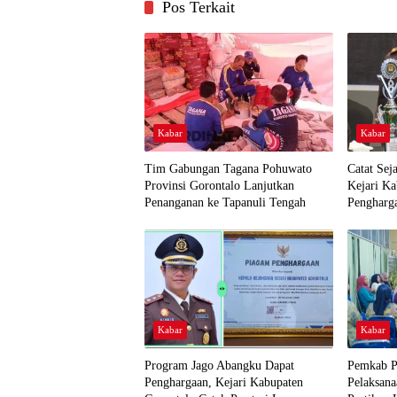
Pos Terkait
Kabar
Kabar
Tim Gabungan Tagana Pohuwato
Catat Sej
Provinsi Gorontalo Lanjutkan
Kejari K
Penanganan ke Tapanuli Tengah
Pengharg
Kabar
Kabar
Program Jago Abangku Dapat
Pemkab P
Penghargaan, Kejari Kabupaten
Pelaksana