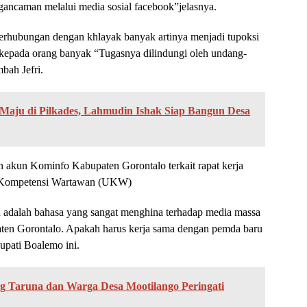
gancaman melalui media sosial facebook”jelasnya.
rhubungan dengan khlayak banyak artinya menjadi tupoksi
 kepada orang banyak “Tugasnya dilindungi oleh undang-
bah Jefri.
Maju di Pilkades, Lahmudin Ishak Siap Bangun Desa
gan akun Kominfo Kabupaten Gorontalo terkait rapat kerja
ji Kompetensi Wartawan (UKW)
 adalah bahasa yang sangat menghina terhadap media massa
ten Gorontalo. Apakah harus kerja sama dengan pemda baru
upati Boalemo ini.
 Taruna dan Warga Desa Mootilango Peringati