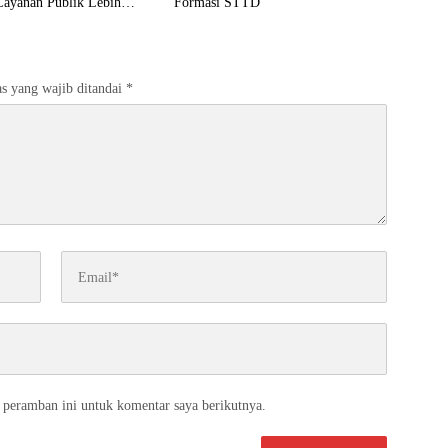
Layanan Publik Lebih
Formasi STTD
 Masyarakat
s yang wajib ditandai
*
 peramban ini untuk komentar saya berikutnya.