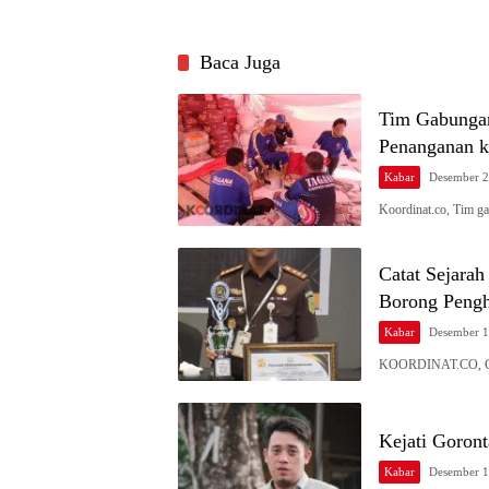
Baca Juga
Tim Gabungan
Penanganan k
Kabar
Desember 2
Koordinat.co, Tim g
Catat Sejarah
Borong Peng
Kabar
Desember 1
KOORDINAT.CO, GO
Kejati Goront
Kabar
Desember 1