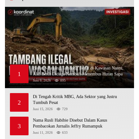
Bayang-Bayang Tambang Ilegal di Kawasan Nantu,
1
Alat Berat Diduga Kembali Menembus Hutan Sapa
Juni 9, 2026
895
Di Tengah Kritik MBG, Ada Sektor yang Justru
2
Tumbuh Pesat
Juni 15, 2026
729
Nama Rusli Habibie Disebut Dalam Kasus
3
Pembacokan Jurnalis Jeffry Rumampuk
Juni 11, 2026
633