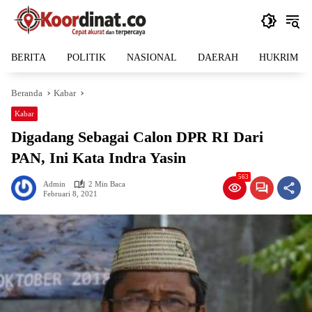
Langsung
ke
konten
BERITA
POLITIK
NASIONAL
DAERAH
HUKRIM
Beranda
Kabar
Kabar
Digadang Sebagai Calon DPR RI Dari
PAN, Ini Kata Indra Yasin
563
Admin
2 Min Baca
Februari 8, 2021