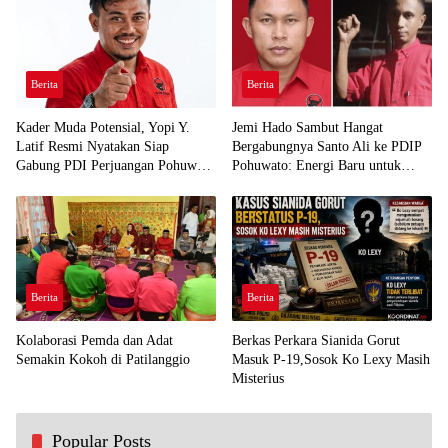
Berita
Berita
Kader Muda Potensial, Yopi Y.
Jemi Hado Sambut Hangat
Latif Resmi Nyatakan Siap
Bergabungnya Santo Ali ke PDIP
Gabung PDI Perjuangan Pohuwato
Pohuwato: Energi Baru untuk
Demi Kawal Aspirasi Bumi Panua
Perjuangan Rakyat
Berita
Berita
Kolaborasi Pemda dan Adat
Berkas Perkara Sianida Gorut
Semakin Kokoh di Patilanggio
Masuk P-19,Sosok Ko Lexy Masih
Misterius
Popular Posts