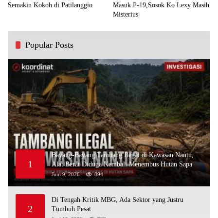
Semakin Kokoh di Patilanggio
Masuk P-19,Sosok Ko Lexy Masih
Misterius
Popular Posts
Bayang-Bayang Tambang Ilegal di Kawasan Nantu,
1
Alat Berat Diduga Kembali Menembus Hutan Sapa
Juni 9, 2026
894
Di Tengah Kritik MBG, Ada Sektor yang Justru
2
Tumbuh Pesat