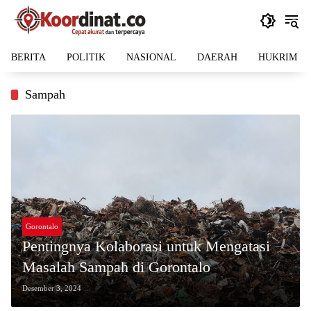
Langsung
ke
konten
BERITA
POLITIK
NASIONAL
DAERAH
HUKRIM
Sampah
Gorontalo
Pentingnya Kolaborasi untuk Mengatasi
Masalah Sampah di Gorontalo
Desember 3, 2024