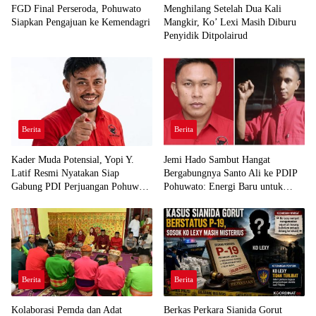
FGD Final Perseroda, Pohuwato
Menghilang Setelah Dua Kali
Siapkan Pengajuan ke Kemendagri
Mangkir, Ko’ Lexi Masih Diburu
Penyidik Ditpolairud
Berita
Berita
Kader Muda Potensial, Yopi Y.
Jemi Hado Sambut Hangat
Latif Resmi Nyatakan Siap
Bergabungnya Santo Ali ke PDIP
Gabung PDI Perjuangan Pohuwato
Pohuwato: Energi Baru untuk
Demi Kawal Aspirasi Bumi Panua
Perjuangan Rakyat
Berita
Berita
Kolaborasi Pemda dan Adat
Berkas Perkara Sianida Gorut