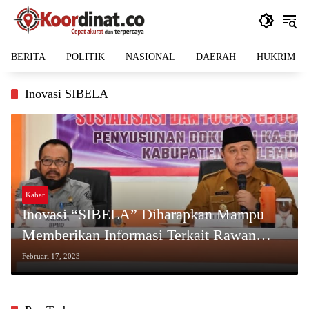
Langsung
ke
konten
BERITA
POLITIK
NASIONAL
DAERAH
HUKRIM
Inovasi SIBELA
Kabar
Inovasi “SIBELA” Diharapkan Mampu
Memberikan Informasi Terkait Rawan
Bencana
Februari 17, 2023