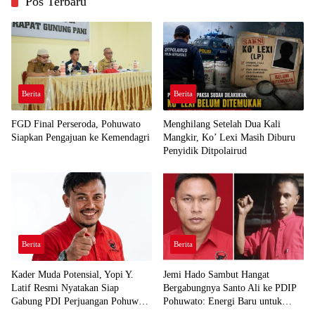
Pos Terbaru
Berita
Berita
FGD Final Perseroda, Pohuwato
Menghilang Setelah Dua Kali
Siapkan Pengajuan ke Kemendagri
Mangkir, Ko’ Lexi Masih Diburu
Penyidik Ditpolairud
Berita
Berita
Kader Muda Potensial, Yopi Y.
Jemi Hado Sambut Hangat
Latif Resmi Nyatakan Siap
Bergabungnya Santo Ali ke PDIP
Gabung PDI Perjuangan Pohuwato
Pohuwato: Energi Baru untuk
Demi Kawal Aspirasi Bumi Panua
Perjuangan Rakyat