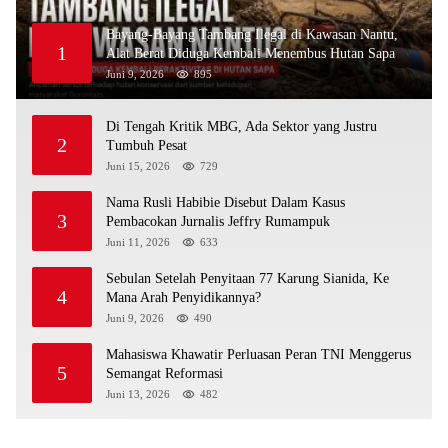
Bayang-Bayang Tambang Ilegal di Kawasan Nantu,
1
Alat Berat Diduga Kembali Menembus Hutan Sapa
Juni 9, 2026
895
Di Tengah Kritik MBG, Ada Sektor yang Justru
2
Tumbuh Pesat
Juni 15, 2026
729
Nama Rusli Habibie Disebut Dalam Kasus
3
Pembacokan Jurnalis Jeffry Rumampuk
Juni 11, 2026
633
Sebulan Setelah Penyitaan 77 Karung Sianida, Ke
4
Mana Arah Penyidikannya?
Juni 9, 2026
490
Mahasiswa Khawatir Perluasan Peran TNI Menggerus
5
Semangat Reformasi
Juni 13, 2026
482