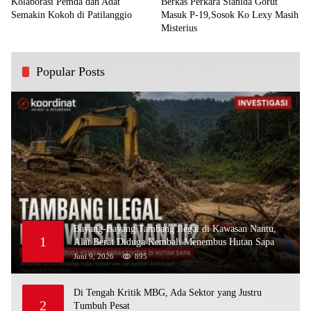
Kolaborasi Pemda dan Adat
Berkas Perkara Sianida Gorut
Semakin Kokoh di Patilanggio
Masuk P-19,Sosok Ko Lexy Masih
Misterius
Popular Posts
Bayang-Bayang Tambang Ilegal di Kawasan Nantu,
1
Alat Berat Diduga Kembali Menembus Hutan Sapa
Juni 9, 2026
895
Di Tengah Kritik MBG, Ada Sektor yang Justru
2
Tumbuh Pesat