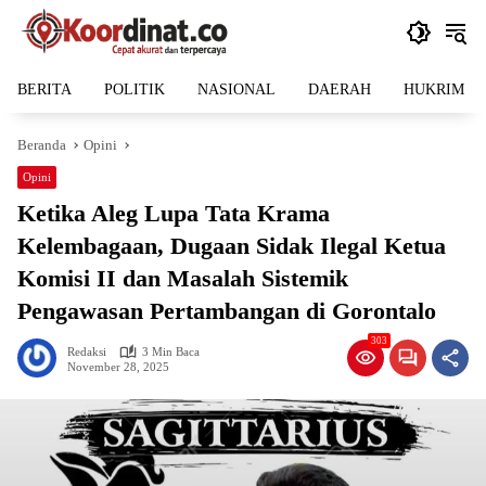
Langsung
ke
konten
BERITA
POLITIK
NASIONAL
DAERAH
HUKRIM
Beranda
Opini
Opini
Ketika Aleg Lupa Tata Krama
Kelembagaan, Dugaan Sidak Ilegal Ketua
Komisi II dan Masalah Sistemik
Pengawasan Pertambangan di Gorontalo
303
Redaksi
3 Min Baca
November 28, 2025