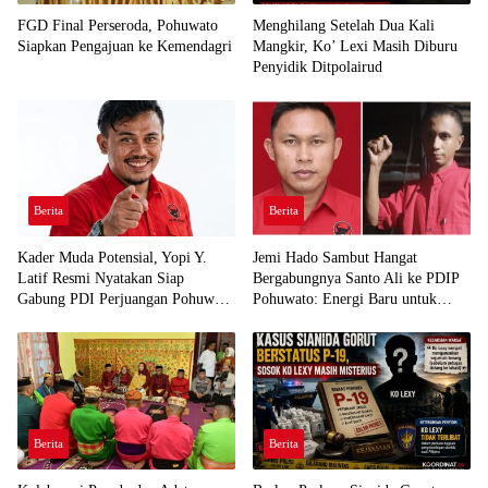
FGD Final Perseroda, Pohuwato
Menghilang Setelah Dua Kali
Siapkan Pengajuan ke Kemendagri
Mangkir, Ko’ Lexi Masih Diburu
Penyidik Ditpolairud
Berita
Berita
Kader Muda Potensial, Yopi Y.
Jemi Hado Sambut Hangat
Latif Resmi Nyatakan Siap
Bergabungnya Santo Ali ke PDIP
Gabung PDI Perjuangan Pohuwato
Pohuwato: Energi Baru untuk
Demi Kawal Aspirasi Bumi Panua
Perjuangan Rakyat
Berita
Berita