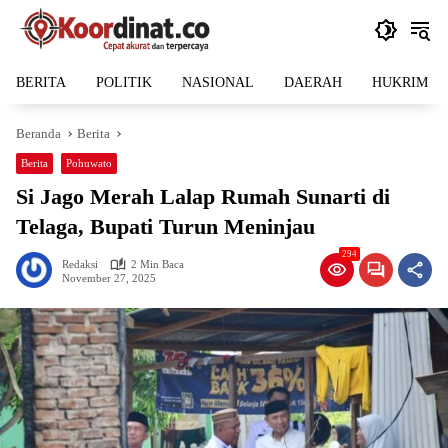
Langsung
ke
konten
BERITA
POLITIK
NASIONAL
DAERAH
HUKRIM
Beranda
Berita
Berita
Pohuwato
Si Jago Merah Lalap Rumah Sunarti di
Telaga, Bupati Turun Meninjau
294
Redaksi
2 Min Baca
November 27, 2025