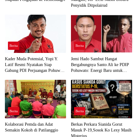
Penyidik Ditpolairud
Berita
Berita
Kader Muda Potensial, Yopi Y.
Jemi Hado Sambut Hangat
Latif Resmi Nyatakan Siap
Bergabungnya Santo Ali ke PDIP
Gabung PDI Perjuangan Pohuwato
Pohuwato: Energi Baru untuk
Demi Kawal Aspirasi Bumi Panua
Perjuangan Rakyat
Berita
Berita
Kolaborasi Pemda dan Adat
Berkas Perkara Sianida Gorut
Semakin Kokoh di Patilanggio
Masuk P-19,Sosok Ko Lexy Masih
Misterius