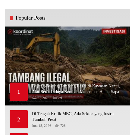
Popular Posts
Bayang-Bayang Tambang Ilegal di Kawasan Nantu,
1
Alat Berat Diduga Kembali Menembus Hutan Sapa
Juni 9, 2026
891
Di Tengah Kritik MBG, Ada Sektor yang Justru
2
Tumbuh Pesat
Juni 15, 2026
728