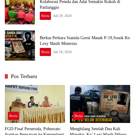
Kolaborasi Pemda dan Adat Semakin Kokoh di
Patilanggio
Berita
Juli 29, 2026
Berkas Perkara Sianida Gorut Masuk P-19,Sosok Ko
Lexy Masih Misterius
Berita
Juli 16, 2026
Pos Terbaru
Berita
Berita
FGD Final Perseroda, Pohuwato
Menghilang Setelah Dua Kali
Siapkan Pengajuan ke Kemendagri
Mangkir, Ko’ Lexi Masih Diburu