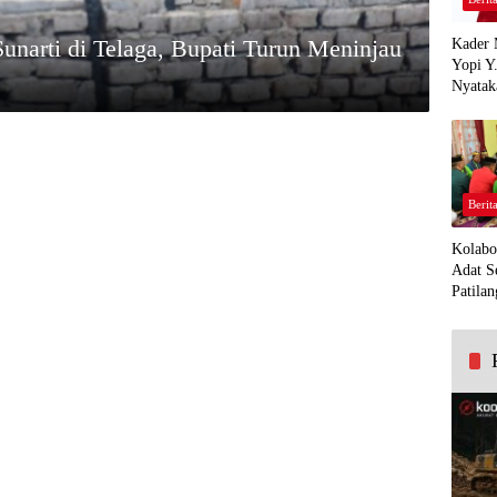
narti di Telaga, Bupati Turun Meninjau
Kader 
Yopi Y
Nyatak
PDI Pe
Demi K
Panua
Berit
Kolabo
Adat S
Patilan