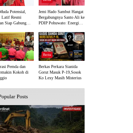
Muda Potensial,
Jemi Hado Sambut Hangat
. Latif Resmi
Bergabungnya Santo Ali ke
an Siap Gabung
PDIP Pohuwato: Energi
rjuangan Pohuwato
Baru untuk Perjuangan
awal Aspirasi Bumi
Rakyat
a
Berita
rasi Pemda dan
Berkas Perkara Sianida
emakin Kokoh di
Gorut Masuk P-19,Sosok
ggio
Ko Lexy Masih Misterius
Popular Posts