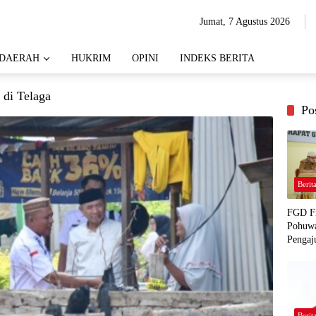
Jumat, 7 Agustus 2026
DAERAH
HUKRIM
OPINI
INDEKS BERITA
 di Telaga
Po
Berit
FGD Fi
Pohuwa
Pengaj
Berit