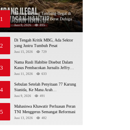
Bayang-Bayang Tambang Ilegal di
1
Kawasan Nantu, Alat Berat Diduga
Kembali Menembus Hutan Sapa
Juni 9, 2026
895
Di Tengah Kritik MBG, Ada Sektor
2
yang Justru Tumbuh Pesat
Juni 15, 2026
729
Nama Rusli Habibie Disebut Dalam
3
Kasus Pembacokan Jurnalis Jeffry
Rumampuk
Juni 11, 2026
633
Sebulan Setelah Penyitaan 77 Karung
4
Sianida, Ke Mana Arah
Penyidikannya?
Juni 9, 2026
491
Mahasiswa Khawatir Perluasan Peran
5
TNI Menggerus Semangat Reformasi
Juni 13, 2026
482