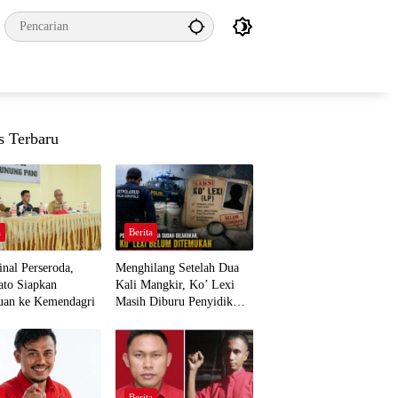
s Terbaru
a
Berita
nal Perseroda,
Menghilang Setelah Dua
to Siapkan
Kali Mangkir, Ko’ Lexi
uan ke Kemendagri
Masih Diburu Penyidik
Ditpolairud
a
Berita