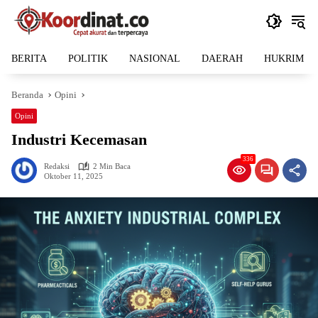
Langsung
ke
konten
BERITA
POLITIK
NASIONAL
DAERAH
HUKRIM
Beranda
Opini
Opini
Industri Kecemasan
336
Redaksi
2 Min Baca
Oktober 11, 2025