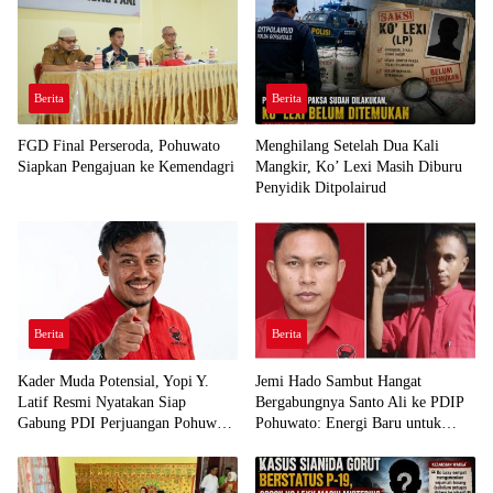
Berita
Berita
FGD Final Perseroda, Pohuwato
Menghilang Setelah Dua Kali
Siapkan Pengajuan ke Kemendagri
Mangkir, Ko’ Lexi Masih Diburu
Penyidik Ditpolairud
Berita
Berita
Kader Muda Potensial, Yopi Y.
Jemi Hado Sambut Hangat
Latif Resmi Nyatakan Siap
Bergabungnya Santo Ali ke PDIP
Gabung PDI Perjuangan Pohuwato
Pohuwato: Energi Baru untuk
Demi Kawal Aspirasi Bumi Panua
Perjuangan Rakyat