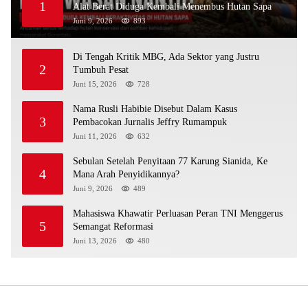
1
Alat Berat Diduga Kembali Menembus Hutan Sapa
Juni 9, 2026
893
Di Tengah Kritik MBG, Ada Sektor yang Justru
2
Tumbuh Pesat
Juni 15, 2026
728
Nama Rusli Habibie Disebut Dalam Kasus
3
Pembacokan Jurnalis Jeffry Rumampuk
Juni 11, 2026
632
Sebulan Setelah Penyitaan 77 Karung Sianida, Ke
4
Mana Arah Penyidikannya?
Juni 9, 2026
489
Mahasiswa Khawatir Perluasan Peran TNI Menggerus
5
Semangat Reformasi
Juni 13, 2026
480