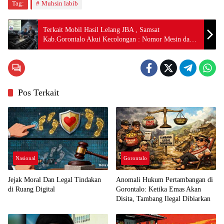
Tag:
Muhsin labib
Terkait Mobil Hasil Lelang JBA , Samsat
Kab.Gorontalo Akui Kecolongan : Nomor Mesin dan
Nomor Rangkanya Dipalsukan
Pos Terkait
Nasional
Gorontalo
Jejak Moral Dan Legal Tindakan
Anomali Hukum Pertambangan di
di Ruang Digital
Gorontalo: Ketika Emas Akan
Disita, Tambang Ilegal Dibiarkan