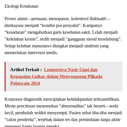
Ekologi Ketakutan
Proses alami—penuaan, menopause, kolesterol fluktuatif—
direkayasa menjadi “kondisi pra-penyakit”. Kampanye
“kesadaran” mengaburkan garis kesehatan-sakit. Lelah menjadi
“kelelahan kronis”, sedih menjadi “gangguan mood terselubung”.
Setiap keluhan manusiawi diangkat menjadi sindrom yang
memerlukan intervensi medis.
Artikel Terkait :
Lengsernya Nasir Giasi dan
Kegagalan Golkar dalam Menyongsong Pilkada
Pohuwato 2024
Korporasi diagnostik menciptakan ketidakpastian terkuantifikasi.
Mesin pencitraan menemukan “abnormalitas” tak berarti—noda
kecil, pembuluh sedikit menyempit. Pasien sehat tiba-tiba menjadi
“calon penderita”, terjebak dalam tes dan pemindaian tanpa akhir
mengejar hantu buatan mereka.