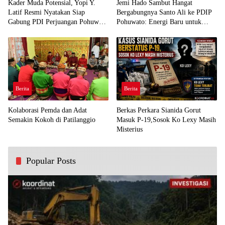
Kader Muda Potensial, Yopi Y.
Jemi Hado Sambut Hangat
Latif Resmi Nyatakan Siap
Bergabungnya Santo Ali ke PDIP
Gabung PDI Perjuangan Pohuwato
Pohuwato: Energi Baru untuk
Demi Kawal Aspirasi Bumi Panua
Perjuangan Rakyat
Berita
Berita
Kolaborasi Pemda dan Adat
Berkas Perkara Sianida Gorut
Semakin Kokoh di Patilanggio
Masuk P-19,Sosok Ko Lexy Masih
Misterius
Popular Posts