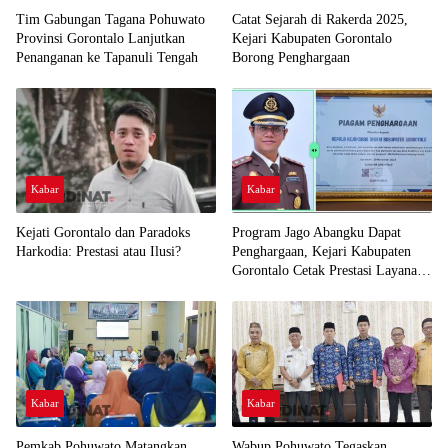
Tim Gabungan Tagana Pohuwato
Catat Sejarah di Rakerda 2025,
Provinsi Gorontalo Lanjutkan
Kejari Kabupaten Gorontalo
Penanganan ke Tapanuli Tengah
Borong Penghargaan
Kabar
Kabar
Kejati Gorontalo dan Paradoks
Program Jago Abangku Dapat
Harkodia: Prestasi atau Ilusi?
Penghargaan, Kejari Kabupaten
Gorontalo Cetak Prestasi Layanan
Humanis
Kabar
Kabar
Pemkab Pohuwato Matangkan
Wabup Pohuwato Tegaskan