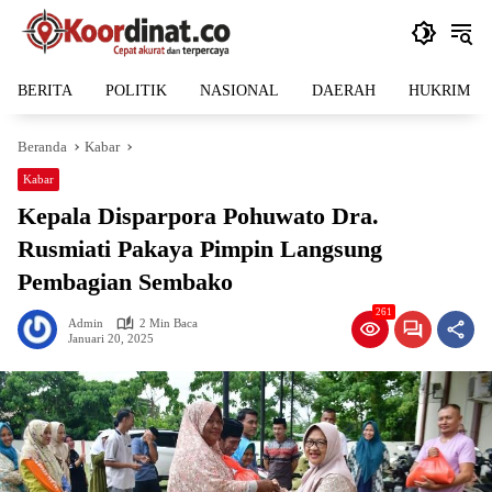
Langsung
ke
konten
BERITA
POLITIK
NASIONAL
DAERAH
HUKRIM
Beranda
Kabar
Kabar
Kepala Disparpora Pohuwato Dra.
Rusmiati Pakaya Pimpin Langsung
Pembagian Sembako
261
Admin
2 Min Baca
Januari 20, 2025