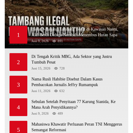
Bayang-Bayang Tambang Ilegal di Kawasan Nantu,
1
Alat Berat Diduga Kembali Menembus Hutan Sapa
Juni 9, 2026
891
Di Tengah Kritik MBG, Ada Sektor yang Justru
2
Tumbuh Pesat
Juni 15, 2026
728
Nama Rusli Habibie Disebut Dalam Kasus
3
Pembacokan Jurnalis Jeffry Rumampuk
Juni 11, 2026
632
Sebulan Setelah Penyitaan 77 Karung Sianida, Ke
4
Mana Arah Penyidikannya?
Juni 9, 2026
489
Mahasiswa Khawatir Perluasan Peran TNI Menggerus
5
Semangat Reformasi