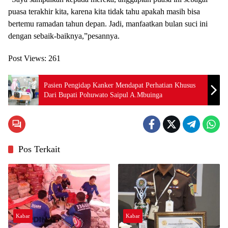
puasa terakhir kita, karena kita tidak tahu apakah masih bisa
bertemu ramadan tahun depan. Jadi, manfaatkan bulan suci ini
dengan sebaik-baiknya,”pesannya.
Post Views:
261
Pasien Pengidap Kanker Mendapat Perhatian Khusus
Dari Bupati Pohuwato Saipul A.Mbuinga
Pos Terkait
Kabar
Kabar