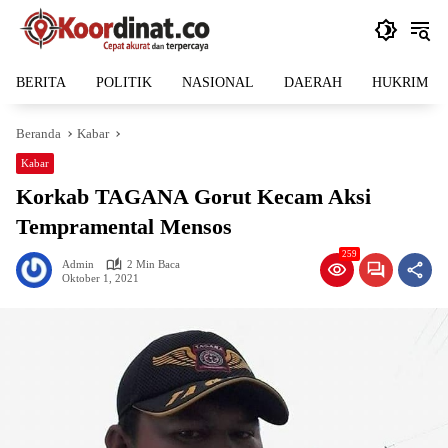
Langsung
ke
konten
BERITA
POLITIK
NASIONAL
DAERAH
HUKRIM
Beranda
Kabar
Kabar
Korkab TAGANA Gorut Kecam Aksi
Tempramental Mensos
259
Admin
2 Min Baca
Oktober 1, 2021