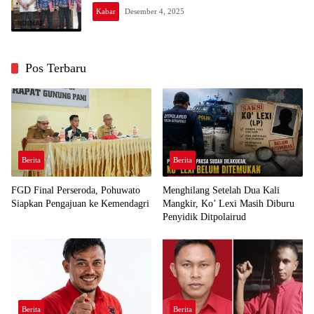
Kabar
Desember 4, 2025
Pos Terbaru
Berita
Berita
FGD Final Perseroda, Pohuwato
Menghilang Setelah Dua Kali
Siapkan Pengajuan ke Kemendagri
Mangkir, Ko’ Lexi Masih Diburu
Penyidik Ditpolairud
Berita
Berita