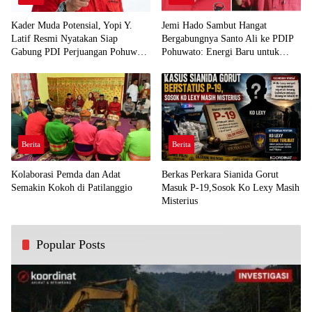
Kader Muda Potensial, Yopi Y.
Jemi Hado Sambut Hangat
Latif Resmi Nyatakan Siap
Bergabungnya Santo Ali ke PDIP
Gabung PDI Perjuangan Pohuwato
Pohuwato: Energi Baru untuk
Demi Kawal Aspirasi Bumi Panua
Perjuangan Rakyat
Berita
Berita
Kolaborasi Pemda dan Adat
Berkas Perkara Sianida Gorut
Semakin Kokoh di Patilanggio
Masuk P-19,Sosok Ko Lexy Masih
Misterius
Popular Posts