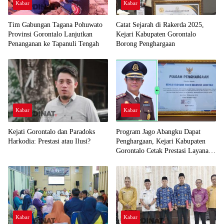
Kabar
Kabar
Tim Gabungan Tagana Pohuwato
Catat Sejarah di Rakerda 2025,
Provinsi Gorontalo Lanjutkan
Kejari Kabupaten Gorontalo
Penanganan ke Tapanuli Tengah
Borong Penghargaan
Kabar
Kabar
Kejati Gorontalo dan Paradoks
Program Jago Abangku Dapat
Harkodia: Prestasi atau Ilusi?
Penghargaan, Kejari Kabupaten
Gorontalo Cetak Prestasi Layanan
Humanis
Kabar
Kabar