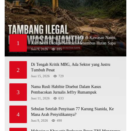
Bayang-Bayang Tambang Ilegal di Kawasan Nantu,
1
Alat Berat Diduga Kembali Menembus Hutan Sapa
Juni 9, 2026
895
Di Tengah Kritik MBG, Ada Sektor yang Justru
2
Tumbuh Pesat
Juni 15, 2026
729
Nama Rusli Habibie Disebut Dalam Kasus
3
Pembacokan Jurnalis Jeffry Rumampuk
Juni 11, 2026
633
Sebulan Setelah Penyitaan 77 Karung Sianida, Ke
4
Mana Arah Penyidikannya?
Juni 9, 2026
490