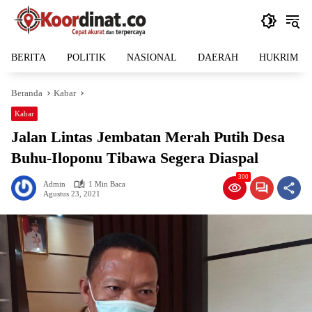
Langsung
ke
konten
BERITA
POLITIK
NASIONAL
DAERAH
HUKRIM
Beranda
Kabar
Kabar
Jalan Lintas Jembatan Merah Putih Desa
Buhu-Iloponu Tibawa Segera Diaspal
300
Admin
1 Min Baca
Agustus 23, 2021