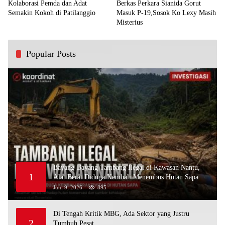
Kolaborasi Pemda dan Adat
Berkas Perkara Sianida Gorut
Semakin Kokoh di Patilanggio
Masuk P-19,Sosok Ko Lexy Masih
Misterius
Popular Posts
Bayang-Bayang Tambang Ilegal di Kawasan Nantu,
1
Alat Berat Diduga Kembali Menembus Hutan Sapa
Juni 9, 2026
895
Di Tengah Kritik MBG, Ada Sektor yang Justru
2
Tumbuh Pesat