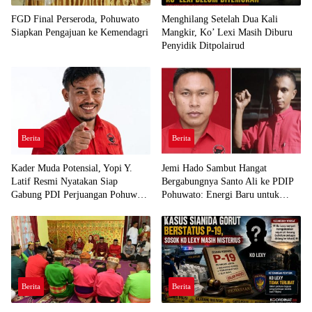
FGD Final Perseroda, Pohuwato
Menghilang Setelah Dua Kali
Siapkan Pengajuan ke Kemendagri
Mangkir, Ko’ Lexi Masih Diburu
Penyidik Ditpolairud
Berita
Berita
Kader Muda Potensial, Yopi Y.
Jemi Hado Sambut Hangat
Latif Resmi Nyatakan Siap
Bergabungnya Santo Ali ke PDIP
Gabung PDI Perjuangan Pohuwato
Pohuwato: Energi Baru untuk
Demi Kawal Aspirasi Bumi Panua
Perjuangan Rakyat
Berita
Berita