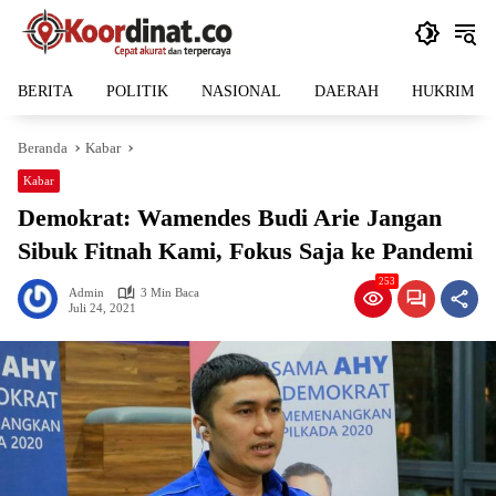
Langsung
ke
konten
BERITA
POLITIK
NASIONAL
DAERAH
HUKRIM
Beranda
Kabar
Kabar
Demokrat: Wamendes Budi Arie Jangan
Sibuk Fitnah Kami, Fokus Saja ke Pandemi
253
Admin
3 Min Baca
Juli 24, 2021