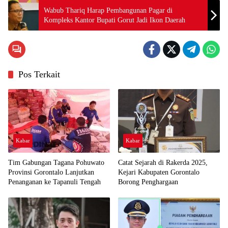
Wabub Thariq Harap Pembangunan Pagar di
Kompleks Kantor Bupati Gorut Jadi Ikon Daerah
Pos Terkait
Kabar
Kabar
Tim Gabungan Tagana Pohuwato
Catat Sejarah di Rakerda 2025,
Provinsi Gorontalo Lanjutkan
Kejari Kabupaten Gorontalo
Penanganan ke Tapanuli Tengah
Borong Penghargaan