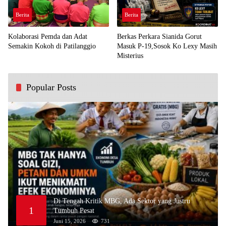
Berita
Berita
Kolaborasi Pemda dan Adat
Berkas Perkara Sianida Gorut
Semakin Kokoh di Patilanggio
Masuk P-19,Sosok Ko Lexy Masih
Misterius
Popular Posts
Di Tengah Kritik MBG, Ada Sektor yang Justru
1
Tumbuh Pesat
Juni 15, 2026
731