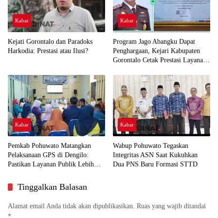
Kabar
Kabar
Kejati Gorontalo dan Paradoks
Program Jago Abangku Dapat
Harkodia: Prestasi atau Ilusi?
Penghargaan, Kejari Kabupaten
Gorontalo Cetak Prestasi Layanan
Humanis
Kabar
Kabar
Pemkab Pohuwato Matangkan
Wabup Pohuwato Tegaskan
Pelaksanaan GPS di Dengilo:
Integritas ASN Saat Kukuhkan
Pastikan Layanan Publik Lebih
Dua PNS Baru Formasi STTD
Dekat ke Masyarakat
Tinggalkan Balasan
Alamat email Anda tidak akan dipublikasikan.
Ruas yang wajib ditandai
*