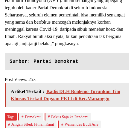
Harimurti Yudhoyono (AHY). Inilah semangat yang dipegang
teguh oleh kader Partai Demokrat di seluruh Indonesia.
Seharusnya, seluruh elemen pemerintah bisa memiliki semangat
yang sama dan berfokus mencegah melonjaknya korban
meninggal karena Covid-19, daripada sibuk menebar hoax dan
fitnah. Rakyat butuh aksi nyata, bukan pencitraan tak berguna
apalagi janji-janji belaka,” pungkasnya.
Sumber: Partai Demokrat
Post Views:
253
Artikel Terkait :
Kadis DLH Boalemo Turunkan Tim
Khusus Terkait Dugaan PETI di Kec.Mananggu
Tag:
Demokrat
Fokus Saja ke Pandemi
Jangan Sibuk Fitnah Kami
Wamendes Budi Arie