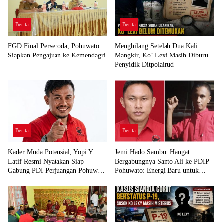
Berita
Berita
FGD Final Perseroda, Pohuwato
Menghilang Setelah Dua Kali
Siapkan Pengajuan ke Kemendagri
Mangkir, Ko’ Lexi Masih Diburu
Penyidik Ditpolairud
Berita
Berita
Kader Muda Potensial, Yopi Y.
Jemi Hado Sambut Hangat
Latif Resmi Nyatakan Siap
Bergabungnya Santo Ali ke PDIP
Gabung PDI Perjuangan Pohuwato
Pohuwato: Energi Baru untuk
Demi Kawal Aspirasi Bumi Panua
Perjuangan Rakyat