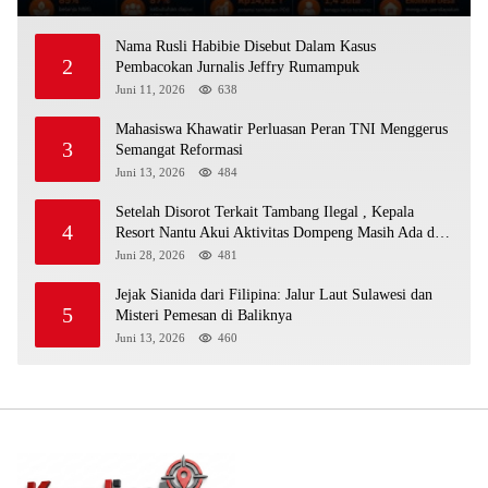
Nama Rusli Habibie Disebut Dalam Kasus
2
Pembacokan Jurnalis Jeffry Rumampuk
Juni 11, 2026
638
Mahasiswa Khawatir Perluasan Peran TNI Menggerus
3
Semangat Reformasi
Juni 13, 2026
484
Setelah Disorot Terkait Tambang Ilegal , Kepala
4
Resort Nantu Akui Aktivitas Dompeng Masih Ada di
Kawasan Konservasi
Juni 28, 2026
481
Jejak Sianida dari Filipina: Jalur Laut Sulawesi dan
5
Misteri Pemesan di Baliknya
Juni 13, 2026
460