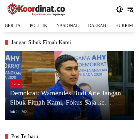
Langsung
ke
konten
BERITA
POLITIK
NASIONAL
DAERAH
HUKRIM
Jangan Sibuk Fitnah Kami
Kabar
Demokrat: Wamendes Budi Arie Jangan
Sibuk Fitnah Kami, Fokus Saja ke
Pandemi
Juli 24, 2021
Pos Terbaru