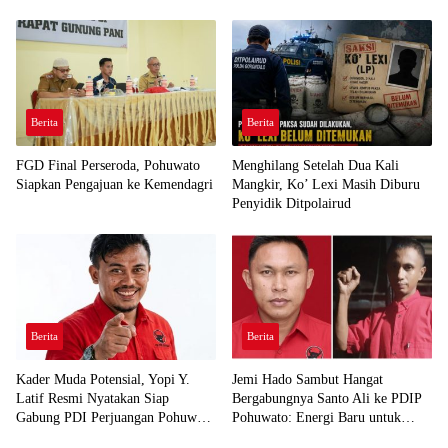
Berita
Berita
FGD Final Perseroda, Pohuwato
Menghilang Setelah Dua Kali
Siapkan Pengajuan ke Kemendagri
Mangkir, Ko’ Lexi Masih Diburu
Penyidik Ditpolairud
Berita
Berita
Kader Muda Potensial, Yopi Y.
Jemi Hado Sambut Hangat
Latif Resmi Nyatakan Siap
Bergabungnya Santo Ali ke PDIP
Gabung PDI Perjuangan Pohuwato
Pohuwato: Energi Baru untuk
Demi Kawal Aspirasi Bumi Panua
Perjuangan Rakyat