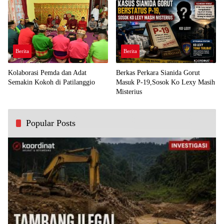
Berita
Berita
Kolaborasi Pemda dan Adat
Berkas Perkara Sianida Gorut
Semakin Kokoh di Patilanggio
Masuk P-19,Sosok Ko Lexy Masih
Misterius
Popular Posts