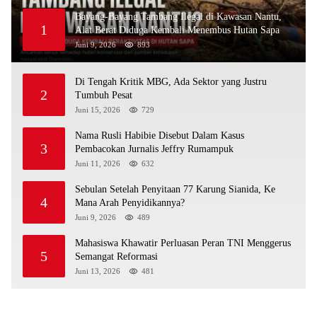
Bayang-Bayang Tambang Ilegal di Kawasan Nantu,
1
Alat Berat Diduga Kembali Menembus Hutan Sapa
Juni 9, 2026
893
Di Tengah Kritik MBG, Ada Sektor yang Justru
2
Tumbuh Pesat
Juni 15, 2026
729
Nama Rusli Habibie Disebut Dalam Kasus
3
Pembacokan Jurnalis Jeffry Rumampuk
Juni 11, 2026
632
Sebulan Setelah Penyitaan 77 Karung Sianida, Ke
4
Mana Arah Penyidikannya?
Juni 9, 2026
489
Mahasiswa Khawatir Perluasan Peran TNI Menggerus
5
Semangat Reformasi
Juni 13, 2026
481