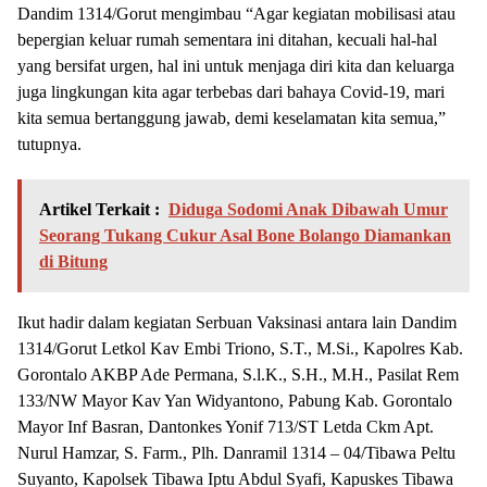
Dandim 1314/Gorut mengimbau “Agar kegiatan mobilisasi atau
bepergian keluar rumah sementara ini ditahan, kecuali hal-hal
yang bersifat urgen, hal ini untuk menjaga diri kita dan keluarga
juga lingkungan kita agar terbebas dari bahaya Covid-19, mari
kita semua bertanggung jawab, demi keselamatan kita semua,”
tutupnya.
Artikel Terkait :
Diduga Sodomi Anak Dibawah Umur
Seorang Tukang Cukur Asal Bone Bolango Diamankan
di Bitung
Ikut hadir dalam kegiatan Serbuan Vaksinasi antara lain Dandim
1314/Gorut Letkol Kav Embi Triono, S.T., M.Si., Kapolres Kab.
Gorontalo AKBP Ade Permana, S.l.K., S.H., M.H., Pasilat Rem
133/NW Mayor Kav Yan Widyantono, Pabung Kab. Gorontalo
Mayor Inf Basran, Dantonkes Yonif 713/ST Letda Ckm Apt.
Nurul Hamzar, S. Farm., Plh. Danramil 1314 – 04/Tibawa Peltu
Suyanto, Kapolsek Tibawa Iptu Abdul Syafi, Kapuskes Tibawa