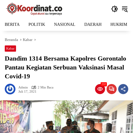
Langsung
ke
konten
BERITA
POLITIK
NASIONAL
DAERAH
HUKRIM
Beranda
Kabar
Kabar
Dandim 1314 Bersama Kapolres Gorontalo
Pantau Kegiatan Serbuan Vaksinasi Masal
Covid-19
232
Admin
2 Min Baca
Juli 17, 2021