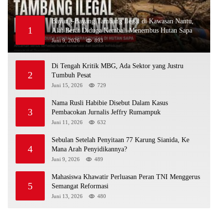
Bayang-Bayang Tambang Ilegal di Kawasan Nantu,
1
Alat Berat Diduga Kembali Menembus Hutan Sapa
Juni 9, 2026
893
Di Tengah Kritik MBG, Ada Sektor yang Justru
2
Tumbuh Pesat
Juni 15, 2026
729
Nama Rusli Habibie Disebut Dalam Kasus
3
Pembacokan Jurnalis Jeffry Rumampuk
Juni 11, 2026
632
Sebulan Setelah Penyitaan 77 Karung Sianida, Ke
4
Mana Arah Penyidikannya?
Juni 9, 2026
489
Mahasiswa Khawatir Perluasan Peran TNI Menggerus
5
Semangat Reformasi
Juni 13, 2026
480