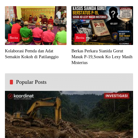
Demi Kawal Aspirasi Bumi Panua
Perjuangan Rakyat
Berita
Berita
Kolaborasi Pemda dan Adat
Berkas Perkara Sianida Gorut
Semakin Kokoh di Patilanggio
Masuk P-19,Sosok Ko Lexy Masih
Misterius
Popular Posts