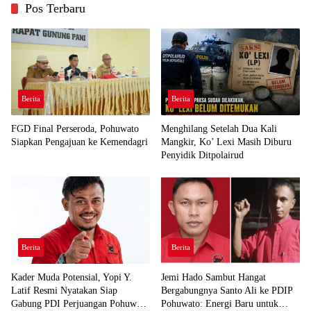
Pos Terbaru
Berita
Berita
FGD Final Perseroda, Pohuwato
Menghilang Setelah Dua Kali
Siapkan Pengajuan ke Kemendagri
Mangkir, Ko’ Lexi Masih Diburu
Penyidik Ditpolairud
Berita
Berita
Kader Muda Potensial, Yopi Y.
Jemi Hado Sambut Hangat
Latif Resmi Nyatakan Siap
Bergabungnya Santo Ali ke PDIP
Gabung PDI Perjuangan Pohuwato
Pohuwato: Energi Baru untuk