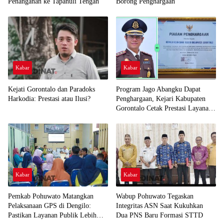
Penanganan ke Tapanuli Tengah
Borong Penghargaan
Kabar
Kabar
Kejati Gorontalo dan Paradoks
Program Jago Abangku Dapat
Harkodia: Prestasi atau Ilusi?
Penghargaan, Kejari Kabupaten
Gorontalo Cetak Prestasi Layanan
Humanis
Kabar
Kabar
Pemkab Pohuwato Matangkan
Wabup Pohuwato Tegaskan
Pelaksanaan GPS di Dengilo:
Integritas ASN Saat Kukuhkan
Pastikan Layanan Publik Lebih
Dua PNS Baru Formasi STTD