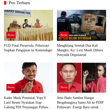
Pos Terbaru
Berita
Berita
FGD Final Perseroda, Pohuwato
Menghilang Setelah Dua Kali
Siapkan Pengajuan ke Kemendagri
Mangkir, Ko’ Lexi Masih Diburu
Penyidik Ditpolairud
Berita
Berita
Kader Muda Potensial, Yopi Y.
Jemi Hado Sambut Hangat
Latif Resmi Nyatakan Siap
Bergabungnya Santo Ali ke PDIP
Gabung PDI Perjuangan Pohuwato
Pohuwato: Energi Baru untuk