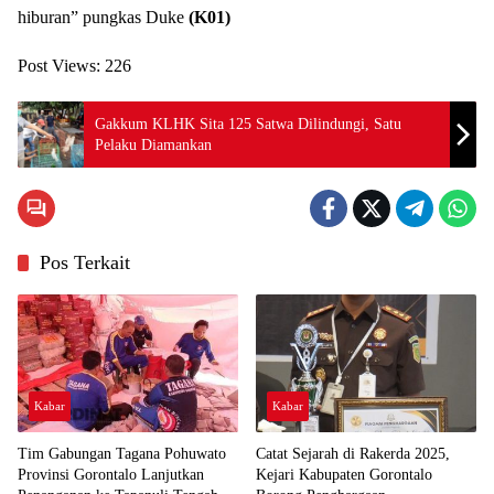
hiburan” pungkas Duke
(K01)
Post Views:
226
Gakkum KLHK Sita 125 Satwa Dilindungi, Satu
Pelaku Diamankan
Pos Terkait
Kabar
Kabar
Tim Gabungan Tagana Pohuwato
Catat Sejarah di Rakerda 2025,
Provinsi Gorontalo Lanjutkan
Kejari Kabupaten Gorontalo