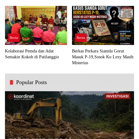
Demi Kawal Aspirasi Bumi Panua
Perjuangan Rakyat
Berita
Berita
Kolaborasi Pemda dan Adat
Berkas Perkara Sianida Gorut
Semakin Kokoh di Patilanggio
Masuk P-19,Sosok Ko Lexy Masih
Misterius
Popular Posts