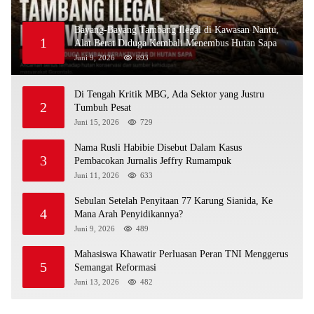
Bayang-Bayang Tambang Ilegal di Kawasan Nantu,
1
Alat Berat Diduga Kembali Menembus Hutan Sapa
Juni 9, 2026
893
Di Tengah Kritik MBG, Ada Sektor yang Justru
2
Tumbuh Pesat
Juni 15, 2026
729
Nama Rusli Habibie Disebut Dalam Kasus
3
Pembacokan Jurnalis Jeffry Rumampuk
Juni 11, 2026
633
Sebulan Setelah Penyitaan 77 Karung Sianida, Ke
4
Mana Arah Penyidikannya?
Juni 9, 2026
489
Mahasiswa Khawatir Perluasan Peran TNI Menggerus
5
Semangat Reformasi
Juni 13, 2026
482