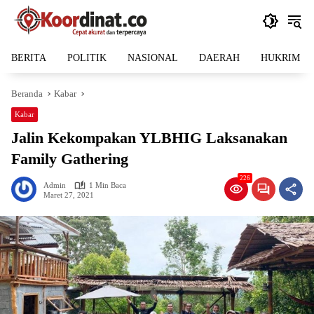
Langsung
ke
konten
BERITA
POLITIK
NASIONAL
DAERAH
HUKRIM
Beranda
Kabar
Kabar
Jalin Kekompakan YLBHIG Laksanakan
Family Gathering
226
Admin
1 Min Baca
Maret 27, 2021