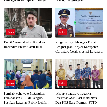
Penanganan ke Tapanuli Tengah
Borong Penghargaan
Kabar
Kabar
Kejati Gorontalo dan Paradoks
Program Jago Abangku Dapat
Harkodia: Prestasi atau Ilusi?
Penghargaan, Kejari Kabupaten
Gorontalo Cetak Prestasi Layanan
Humanis
Kabar
Kabar
Pemkab Pohuwato Matangkan
Wabup Pohuwato Tegaskan
Pelaksanaan GPS di Dengilo:
Integritas ASN Saat Kukuhkan
Pastikan Layanan Publik Lebih
Dua PNS Baru Formasi STTD