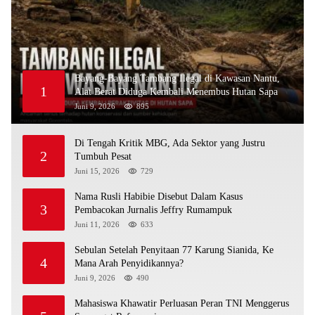
Bayang-Bayang Tambang Ilegal di Kawasan Nantu,
1
Alat Berat Diduga Kembali Menembus Hutan Sapa
Juni 9, 2026
895
Di Tengah Kritik MBG, Ada Sektor yang Justru
2
Tumbuh Pesat
Juni 15, 2026
729
Nama Rusli Habibie Disebut Dalam Kasus
3
Pembacokan Jurnalis Jeffry Rumampuk
Juni 11, 2026
633
Sebulan Setelah Penyitaan 77 Karung Sianida, Ke
4
Mana Arah Penyidikannya?
Juni 9, 2026
490
Mahasiswa Khawatir Perluasan Peran TNI Menggerus