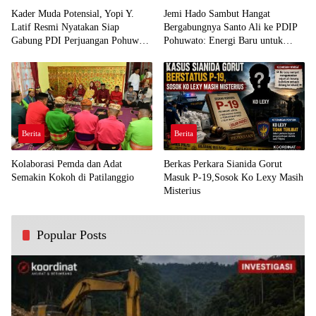
Kader Muda Potensial, Yopi Y.
Jemi Hado Sambut Hangat
Latif Resmi Nyatakan Siap
Bergabungnya Santo Ali ke PDIP
Gabung PDI Perjuangan Pohuwato
Pohuwato: Energi Baru untuk
Demi Kawal Aspirasi Bumi Panua
Perjuangan Rakyat
Berita
Berita
Kolaborasi Pemda dan Adat
Berkas Perkara Sianida Gorut
Semakin Kokoh di Patilanggio
Masuk P-19,Sosok Ko Lexy Masih
Misterius
Popular Posts