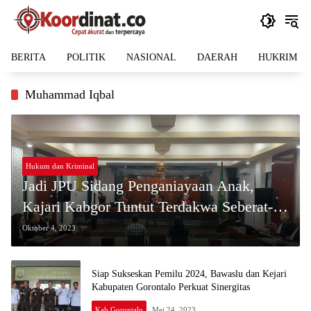
Langsung
ke
konten
BERITA
POLITIK
NASIONAL
DAERAH
HUKRIM
Muhammad Iqbal
Hukum dan Kriminal
Jadi JPU Sidang Penganiayaan Anak,
Kajari Kabgor Tuntut Terdakwa Seberat-
Beratnya
Oktober 4, 2023
Siap Sukseskan Pemilu 2024, Bawaslu dan Kejari
Kabupaten Gorontalo Perkuat Sinergitas
Kab Gorontalo
Mei 24, 2023