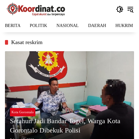
Langsung
ke
konten
BERITA
POLITIK
NASIONAL
DAERAH
HUKRIM
Kasat reskrim
Kota Gorontalo
Setahun Jadi Bandar Togel, Warga Kota
Gorontalo Dibekuk Polisi