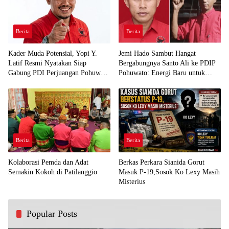
Berita
Berita
Kader Muda Potensial, Yopi Y.
Jemi Hado Sambut Hangat
Latif Resmi Nyatakan Siap
Bergabungnya Santo Ali ke PDIP
Gabung PDI Perjuangan Pohuwato
Pohuwato: Energi Baru untuk
Demi Kawal Aspirasi Bumi Panua
Perjuangan Rakyat
Berita
Berita
Kolaborasi Pemda dan Adat
Berkas Perkara Sianida Gorut
Semakin Kokoh di Patilanggio
Masuk P-19,Sosok Ko Lexy Masih
Misterius
Popular Posts