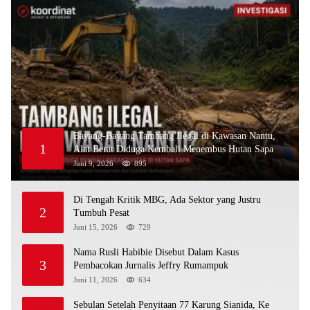
Bayang-Bayang Tambang Ilegal di Kawasan Nantu,
1
Alat Berat Diduga Kembali Menembus Hutan Sapa
Juni 9, 2026
895
Di Tengah Kritik MBG, Ada Sektor yang Justru
2
Tumbuh Pesat
Juni 15, 2026
729
Nama Rusli Habibie Disebut Dalam Kasus
3
Pembacokan Jurnalis Jeffry Rumampuk
Juni 11, 2026
634
Sebulan Setelah Penyitaan 77 Karung Sianida, Ke