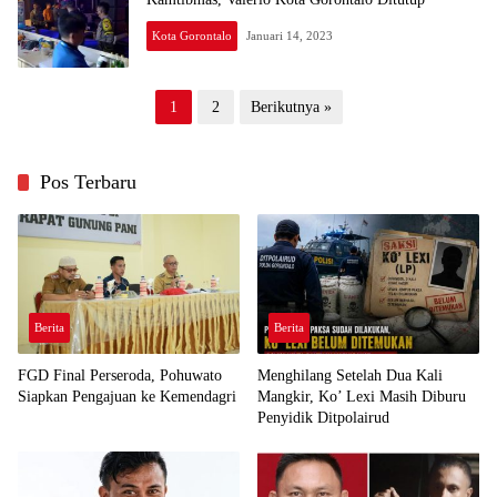
Kota Gorontalo
Januari 14, 2023
Paginasi
1
2
Berikutnya »
pos
Pos Terbaru
Berita
Berita
FGD Final Perseroda, Pohuwato
Menghilang Setelah Dua Kali
Siapkan Pengajuan ke Kemendagri
Mangkir, Ko’ Lexi Masih Diburu
Penyidik Ditpolairud