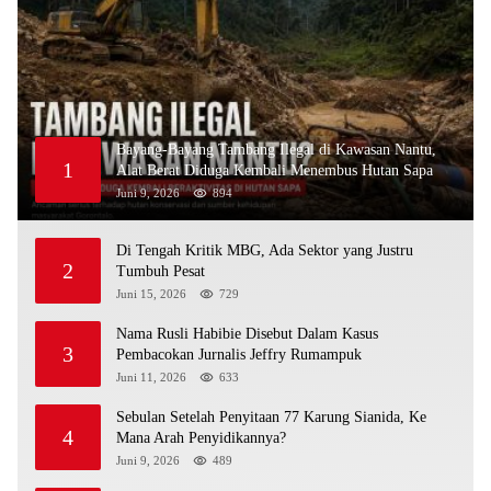
Bayang-Bayang Tambang Ilegal di Kawasan Nantu,
1
Alat Berat Diduga Kembali Menembus Hutan Sapa
Juni 9, 2026
894
Di Tengah Kritik MBG, Ada Sektor yang Justru
2
Tumbuh Pesat
Juni 15, 2026
729
Nama Rusli Habibie Disebut Dalam Kasus
3
Pembacokan Jurnalis Jeffry Rumampuk
Juni 11, 2026
633
Sebulan Setelah Penyitaan 77 Karung Sianida, Ke
4
Mana Arah Penyidikannya?
Juni 9, 2026
489