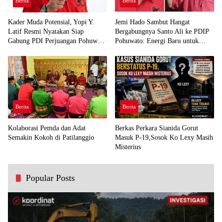
Berita
Berita
Kader Muda Potensial, Yopi Y.
Jemi Hado Sambut Hangat
Latif Resmi Nyatakan Siap
Bergabungnya Santo Ali ke PDIP
Gabung PDI Perjuangan Pohuwato
Pohuwato: Energi Baru untuk
Demi Kawal Aspirasi Bumi Panua
Perjuangan Rakyat
Berita
Berita
Kolaborasi Pemda dan Adat
Berkas Perkara Sianida Gorut
Semakin Kokoh di Patilanggio
Masuk P-19,Sosok Ko Lexy Masih
Misterius
Popular Posts