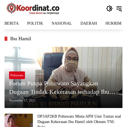
Langsung
ke
konten
BERITA
POLITIK
NASIONAL
DAERAH
HUKRIM
Ibu Hamil
Pohuwato
Forum Puspa Pohuwato Sayangkan
Dugaan Tindak Kekerasan terhadap Ibu
Hamil oleh Oknum TNI-Polri: Harus
November 17, 2021
Diusut Tuntas
DP3AP2KB Pohuwato Minta APH Usut Tuntas soal
Dugaan Kekerasan Ibu Hamil oleh Oknum TNI-