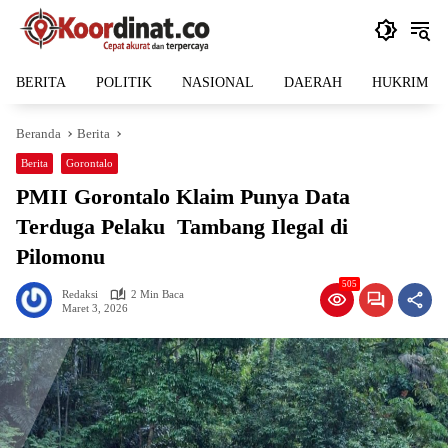
Langsung
ke
konten
BERITA
POLITIK
NASIONAL
DAERAH
HUKRIM
Beranda
Berita
Berita
Gorontalo
PMII Gorontalo Klaim Punya Data
Terduga Pelaku Tambang Ilegal di
Pilomonu
505
Redaksi
2 Min Baca
Maret 3, 2026