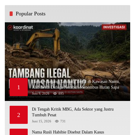
Popular Posts
Bayang-Bayang Tambang Ilegal di Kawasan Nantu,
1
Alat Berat Diduga Kembali Menembus Hutan Sapa
Juni 9, 2026
895
Di Tengah Kritik MBG, Ada Sektor yang Justru
2
Tumbuh Pesat
Juni 15, 2026
731
Nama Rusli Habibie Disebut Dalam Kasus