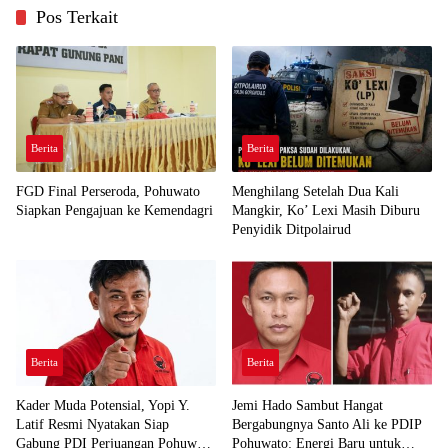
Pos Terkait
Berita
Berita
FGD Final Perseroda, Pohuwato
Menghilang Setelah Dua Kali
Siapkan Pengajuan ke Kemendagri
Mangkir, Ko’ Lexi Masih Diburu
Penyidik Ditpolairud
Berita
Berita
Kader Muda Potensial, Yopi Y.
Jemi Hado Sambut Hangat
Latif Resmi Nyatakan Siap
Bergabungnya Santo Ali ke PDIP
Gabung PDI Perjuangan Pohuwato
Pohuwato: Energi Baru untuk