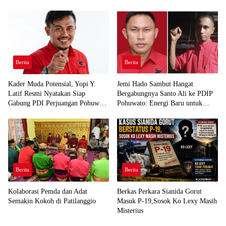
Berita
Berita
Kader Muda Potensial, Yopi Y.
Jemi Hado Sambut Hangat
Latif Resmi Nyatakan Siap
Bergabungnya Santo Ali ke PDIP
Gabung PDI Perjuangan Pohuwato
Pohuwato: Energi Baru untuk
Demi Kawal Aspirasi Bumi Panua
Perjuangan Rakyat
Berita
Berita
Kolaborasi Pemda dan Adat
Berkas Perkara Sianida Gorut
Semakin Kokoh di Patilanggio
Masuk P-19,Sosok Ko Lexy Masih
Misterius