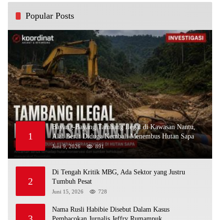
Popular Posts
Bayang-Bayang Tambang Ilegal di Kawasan Nantu,
1
Alat Berat Diduga Kembali Menembus Hutan Sapa
Juni 9, 2026
891
Di Tengah Kritik MBG, Ada Sektor yang Justru
2
Tumbuh Pesat
Juni 15, 2026
728
Nama Rusli Habibie Disebut Dalam Kasus
3
Pembacokan Jurnalis Jeffry Rumampuk