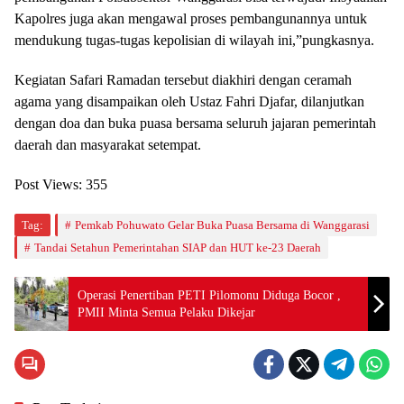
Kapolres juga akan mengawal proses pembangunannya untuk
mendukung tugas-tugas kepolisian di wilayah ini,”pungkasnya.
Kegiatan Safari Ramadan tersebut diakhiri dengan ceramah
agama yang disampaikan oleh Ustaz Fahri Djafar, dilanjutkan
dengan doa dan buka puasa bersama seluruh jajaran pemerintah
daerah dan masyarakat setempat.
Post Views:
355
Tag:
Pemkab Pohuwato Gelar Buka Puasa Bersama di Wanggarasi
Tandai Setahun Pemerintahan SIAP dan HUT ke-23 Daerah
Operasi Penertiban PETI Pilomonu Diduga Bocor ,
PMII Minta Semua Pelaku Dikejar