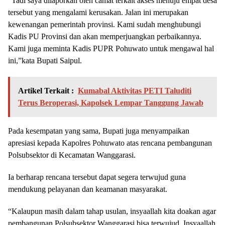
“Tadi saya dilaporkan oleh camat terkait akses menuju empat desa
tersebut yang mengalami kerusakan. Jalan ini merupakan
kewenangan pemerintah provinsi. Kami sudah menghubungi
Kadis PU Provinsi dan akan memperjuangkan perbaikannya.
Kami juga meminta Kadis PUPR Pohuwato untuk mengawal hal
ini,”kata Bupati Saipul.
Artikel Terkait :
Kumabal Aktivitas PETI Taluditi
Terus Beroperasi, Kapolsek Lempar Tanggung Jawab
Pada kesempatan yang sama, Bupati juga menyampaikan
apresiasi kepada Kapolres Pohuwato atas rencana pembangunan
Polsubsektor di Kecamatan Wanggarasi.
Ia berharap rencana tersebut dapat segera terwujud guna
mendukung pelayanan dan keamanan masyarakat.
“Kalaupun masih dalam tahap usulan, insyaallah kita doakan agar
pembangunan Polsubsektor Wanggarasi bisa terwujud. Insyaallah