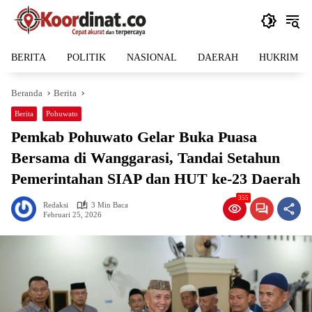
Langsung
ke
konten
BERITA
POLITIK
NASIONAL
DAERAH
HUKRIM
Beranda
Berita
Berita
Pohuwato
Pemkab Pohuwato Gelar Buka Puasa
Bersama di Wanggarasi, Tandai Setahun
Pemerintahan SIAP dan HUT ke-23 Daerah
355
Redaksi
3 Min Baca
Februari 25, 2026