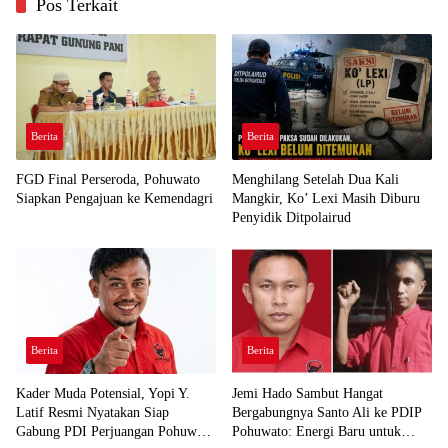
Pos Terkait
Berita
Berita
FGD Final Perseroda, Pohuwato
Menghilang Setelah Dua Kali
Siapkan Pengajuan ke Kemendagri
Mangkir, Ko’ Lexi Masih Diburu
Penyidik Ditpolairud
Berita
Berita
Kader Muda Potensial, Yopi Y.
Jemi Hado Sambut Hangat
Latif Resmi Nyatakan Siap
Bergabungnya Santo Ali ke PDIP
Gabung PDI Perjuangan Pohuwato
Pohuwato: Energi Baru untuk