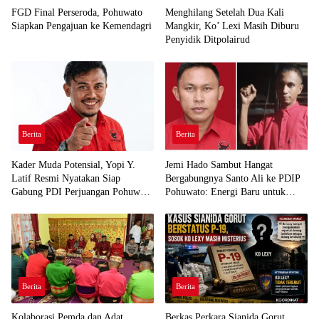
FGD Final Perseroda, Pohuwato
Menghilang Setelah Dua Kali
Siapkan Pengajuan ke Kemendagri
Mangkir, Ko’ Lexi Masih Diburu
Penyidik Ditpolairud
Berita
Berita
Kader Muda Potensial, Yopi Y.
Jemi Hado Sambut Hangat
Latif Resmi Nyatakan Siap
Bergabungnya Santo Ali ke PDIP
Gabung PDI Perjuangan Pohuwato
Pohuwato: Energi Baru untuk
Demi Kawal Aspirasi Bumi Panua
Perjuangan Rakyat
Berita
Berita
Kolaborasi Pemda dan Adat
Berkas Perkara Sianida Gorut