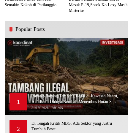
Semakin Kokoh di Patilanggio
Masuk P-19,Sosok Ko Lexy Masih
Misterius
Popular Posts
Bayang-Bayang Tambang Ilegal di Kawasan Nantu,
1
Alat Berat Diduga Kembali Menembus Hutan Sapa
Juni 9, 2026
895
Di Tengah Kritik MBG, Ada Sektor yang Justru
2
Tumbuh Pesat