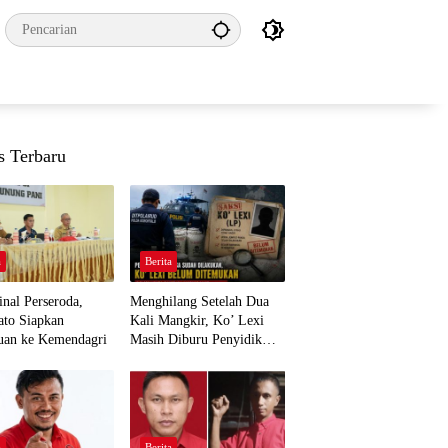
s Terbaru
a
Berita
nal Perseroda,
Menghilang Setelah Dua
to Siapkan
Kali Mangkir, Ko’ Lexi
uan ke Kemendagri
Masih Diburu Penyidik
Ditpolairud
a
Berita