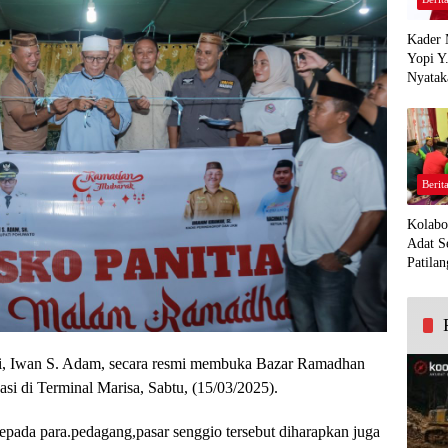
Kader 
Yopi Y
Nyatak
PDI Pe
Demi K
Panua
Berit
Kolabo
Adat S
Patilan
i, Iwan S. Adam, secara resmi membuka Bazar Ramadhan
i di Terminal Marisa, Sabtu, (15/03/2025).
epada para.pedagang,pasar senggio tersebut diharapkan juga