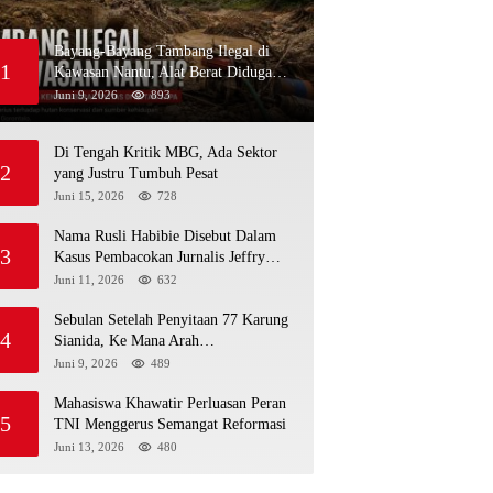
Bayang-Bayang Tambang Ilegal di
1
Kawasan Nantu, Alat Berat Diduga
Kembali Menembus Hutan Sapa
Juni 9, 2026
893
Di Tengah Kritik MBG, Ada Sektor
2
yang Justru Tumbuh Pesat
Juni 15, 2026
728
Nama Rusli Habibie Disebut Dalam
3
Kasus Pembacokan Jurnalis Jeffry
Rumampuk
Juni 11, 2026
632
Sebulan Setelah Penyitaan 77 Karung
4
Sianida, Ke Mana Arah
Penyidikannya?
Juni 9, 2026
489
Mahasiswa Khawatir Perluasan Peran
5
TNI Menggerus Semangat Reformasi
Juni 13, 2026
480