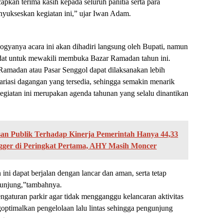
kan terima kasih kepada seluruh panitia serta para
nyukseskan kegiatan ini,” ujar Iwan Adam.
yanya acara ini akan dihadiri langsung oleh Bupati, namun
ndat untuk mewakili membuka Bazar Ramadan tahun ini.
amadan atau Pasar Senggol dapat dilaksanakan lebih
ariasi dagangan yang tersedia, sehingga semakin menarik
egiatan ini merupakan agenda tahunan yang selalu dinantikan
an Publik Terhadap Kinerja Pemerintah Hanya 44,33
gger di Peringkat Pertama, AHY Masih Moncer
i dapat berjalan dengan lancar dan aman, serta tetap
unjung,”tambahnya.
engaturan parkir agar tidak mengganggu kelancaran aktivitas
goptimalkan pengelolaan lalu lintas sehingga pengunjung