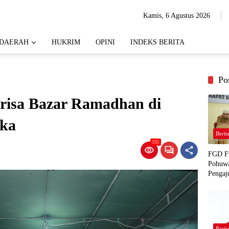
Kamis, 6 Agustus 2026
DAERAH
HUKRIM
OPINI
INDEKS BERITA
Po
arisa Bazar Ramadhan di
uka
Berit
335
FGD Fi
Pohuwa
Pengaj
Berit