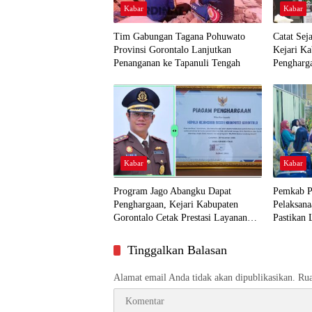
Kabar
Kabar
Tim Gabungan Tagana Pohuwato
Catat Sej
Provinsi Gorontalo Lanjutkan
Kejari K
Penanganan ke Tapanuli Tengah
Pengharg
Kabar
Kabar
Program Jago Abangku Dapat
Pemkab P
Penghargaan, Kejari Kabupaten
Pelaksana
Gorontalo Cetak Prestasi Layanan
Pastikan 
Humanis
Dekat ke
Tinggalkan Balasan
Alamat email Anda tidak akan dipublikasikan.
Rua