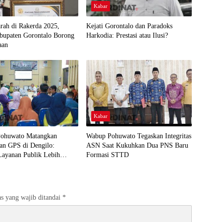
Kabar
arah di Rakerda 2025,
Kejati Gorontalo dan Paradoks
abupaten Gorontalo Borong
Harkodia: Prestasi atau Ilusi?
aan
Kabar
ohuwato Matangkan
Wabup Pohuwato Tegaskan Integritas
an GPS di Dengilo:
ASN Saat Kukuhkan Dua PNS Baru
Layanan Publik Lebih
Formasi STTD
 Masyarakat
s yang wajib ditandai
*