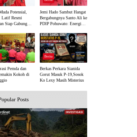
Muda Potensial,
Jemi Hado Sambut Hangat
. Latif Resmi
Bergabungnya Santo Ali ke
an Siap Gabung
PDIP Pohuwato: Energi
rjuangan Pohuwato
Baru untuk Perjuangan
awal Aspirasi Bumi
Rakyat
a
Berita
rasi Pemda dan
Berkas Perkara Sianida
emakin Kokoh di
Gorut Masuk P-19,Sosok
ggio
Ko Lexy Masih Misterius
Popular Posts