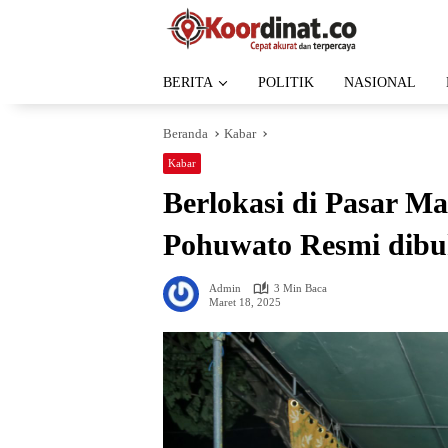
Langsung
ke
konten
BERITA
POLITIK
NASIONAL
Beranda
Kabar
Kabar
Berlokasi di Pasar M
Pohuwato Resmi dib
Admin
3 Min Baca
Maret 18, 2025