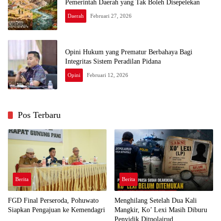
Pemerintah Daerah yang Tak Boleh Disepelekan
Daerah
Februari 27, 2026
Opini Hukum yang Prematur Berbahaya Bagi
Integritas Sistem Peradilan Pidana
Opini
Februari 12, 2026
Pos Terbaru
Berita
Berita
FGD Final Perseroda, Pohuwato
Menghilang Setelah Dua Kali
Siapkan Pengajuan ke Kemendagri
Mangkir, Ko’ Lexi Masih Diburu
Penyidik Ditpolairud