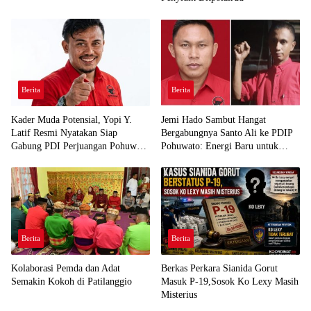
Berita
Berita
Kader Muda Potensial, Yopi Y.
Jemi Hado Sambut Hangat
Latif Resmi Nyatakan Siap
Bergabungnya Santo Ali ke PDIP
Gabung PDI Perjuangan Pohuwato
Pohuwato: Energi Baru untuk
Demi Kawal Aspirasi Bumi Panua
Perjuangan Rakyat
Berita
Berita
Kolaborasi Pemda dan Adat
Berkas Perkara Sianida Gorut
Semakin Kokoh di Patilanggio
Masuk P-19,Sosok Ko Lexy Masih
Misterius