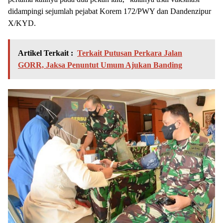
didampingi sejumlah pejabat Korem 172/PWY dan Dandenzipur
X/KYD.
Artikel Terkait :
Terkait Putusan Perkara Jalan
GORR, Jaksa Penuntut Umum Ajukan Banding