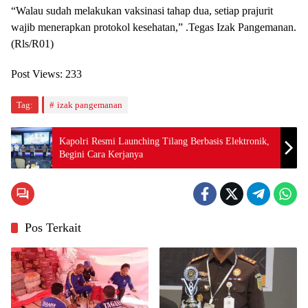
“Walau sudah melakukan vaksinasi tahap dua, setiap prajurit
wajib menerapkan protokol kesehatan,” .Tegas Izak Pangemanan.
(Rls/R01)
Post Views:
233
Tag:
izak pangemanan
Kapolri Resmi Launching Tilang Berbasis Elektronik,
Begini Cara Kerjanya
Pos Terkait