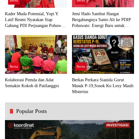
Berita
Berita
Kader Muda Potensial, Yopi Y.
Jemi Hado Sambut Hangat
Latif Resmi Nyatakan Siap
Bergabungnya Santo Ali ke PDIP
Gabung PDI Perjuangan Pohuwato
Pohuwato: Energi Baru untuk
Demi Kawal Aspirasi Bumi Panua
Perjuangan Rakyat
Berita
Berita
Kolaborasi Pemda dan Adat
Berkas Perkara Sianida Gorut
Semakin Kokoh di Patilanggio
Masuk P-19,Sosok Ko Lexy Masih
Misterius
Popular Posts