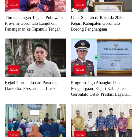
Kabar
Kabar
Tim Gabungan Tagana Pohuwato
Catat Sejarah di Rakerda 2025,
Provinsi Gorontalo Lanjutkan
Kejari Kabupaten Gorontalo
Penanganan ke Tapanuli Tengah
Borong Penghargaan
Kabar
Kabar
Kejati Gorontalo dan Paradoks
Program Jago Abangku Dapat
Harkodia: Prestasi atau Ilusi?
Penghargaan, Kejari Kabupaten
Gorontalo Cetak Prestasi Layanan
Humanis
Kabar
Kabar