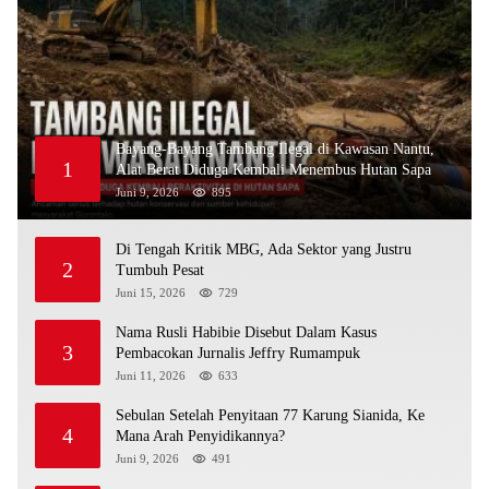
Bayang-Bayang Tambang Ilegal di Kawasan Nantu,
1
Alat Berat Diduga Kembali Menembus Hutan Sapa
Juni 9, 2026
895
Di Tengah Kritik MBG, Ada Sektor yang Justru
2
Tumbuh Pesat
Juni 15, 2026
729
Nama Rusli Habibie Disebut Dalam Kasus
3
Pembacokan Jurnalis Jeffry Rumampuk
Juni 11, 2026
633
Sebulan Setelah Penyitaan 77 Karung Sianida, Ke
4
Mana Arah Penyidikannya?
Juni 9, 2026
491