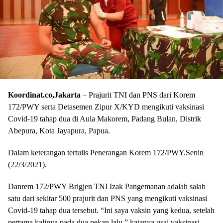
Koordinat.co,Jakarta
– Prajurit TNI dan PNS dari Korem
172/PWY serta Detasemen Zipur X/KYD mengikuti vaksinasi
Covid-19 tahap dua di Aula Makorem, Padang Bulan, Distrik
Abepura, Kota Jayapura, Papua.
Dalam keterangan tertulis Penerangan Korem 172/PWY.Senin
(22/3/2021).
Danrem 172/PWY Brigjen TNI Izak Pangemanan adalah salah
satu dari sekitar 500 prajurit dan PNS yang mengikuti vaksinasi
Covid-19 tahap dua tersebut. “Ini saya vaksin yang kedua, setelah
pertama kalinya pada dua pekan lalu,” katanya usai vaksinasi