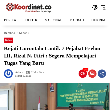
Langsung
ke
konten
BERITA
POLITIK
NASIONAL
DAERAH
HUKRIM
Beranda
Kabar
Kabar
Kejati Gorontalo Lantik 7 Pejabat Eselon
III, Rizal N. Fitri : Segera Mempelajari
Tugas Yang Baru
245
Admin
2 Min Baca
Maret 1, 2021