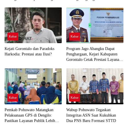
Kabar
Kabar
Kejati Gorontalo dan Paradoks
Program Jago Abangku Dapat
Harkodia: Prestasi atau Ilusi?
Penghargaan, Kejari Kabupaten
Gorontalo Cetak Prestasi Layanan
Humanis
Kabar
Kabar
Pemkab Pohuwato Matangkan
Wabup Pohuwato Tegaskan
Pelaksanaan GPS di Dengilo:
Integritas ASN Saat Kukuhkan
Pastikan Layanan Publik Lebih
Dua PNS Baru Formasi STTD
Dekat ke Masyarakat