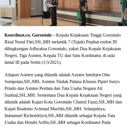
Koordinat.co, Gorontalo
– Kepala Kejaksaan Tinggi Gorontalo
Risal Nurul Fitri,SH.,MH melantik 7 (Tujuh) Pejabat eselon III
dilingkungan Adhyaksa Gorontalo, yakni Dua Kepala Kejaksaan
Negeri, Tiga Asisten, Kepala TU dan Satu Kordinator, di aula
lantai III pada Senin (1/3/2021).
Adapun Asisten yang dilantik adalah Asisten Intelejen Otto
Sompotan,SH.,MH, Asisten Tindak Pidana Khusus Pipiet Suryo
Priarto dan Asisten Perdata dan Tata Usaha Negara Ali
Sunhaji,SH.,MH. Sementara Dua Kepala Kejaksaan Negeri yang
dilantik adalah Kajari Kota Gorontalo Chairul Fauzi,SH.,MH dan
Kajari Boalemo Achmad Muchlis,SH.,MH. Selanjutnya,
Immanuel Richendriyot,SH.,MH dilantik sebagai Kepala Tata
Usaha dan Hendri Arifin,SH.,MH sebagai Kordinator Pada