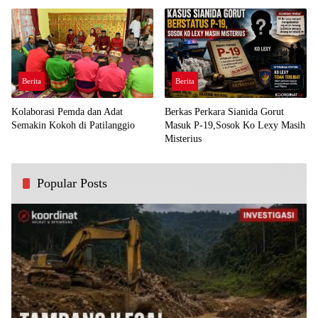
Demi Kawal Aspirasi Bumi Panua
Perjuangan Rakyat
Berita
Berita
Kolaborasi Pemda dan Adat
Berkas Perkara Sianida Gorut
Semakin Kokoh di Patilanggio
Masuk P-19,Sosok Ko Lexy Masih
Misterius
Popular Posts