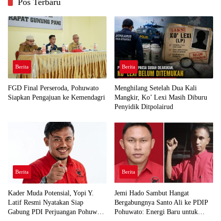
Pos Terbaru
Berita
Berita
FGD Final Perseroda, Pohuwato
Menghilang Setelah Dua Kali
Siapkan Pengajuan ke Kemendagri
Mangkir, Ko’ Lexi Masih Diburu
Penyidik Ditpolairud
Berita
Berita
Kader Muda Potensial, Yopi Y.
Jemi Hado Sambut Hangat
Latif Resmi Nyatakan Siap
Bergabungnya Santo Ali ke PDIP
Gabung PDI Perjuangan Pohuwato
Pohuwato: Energi Baru untuk