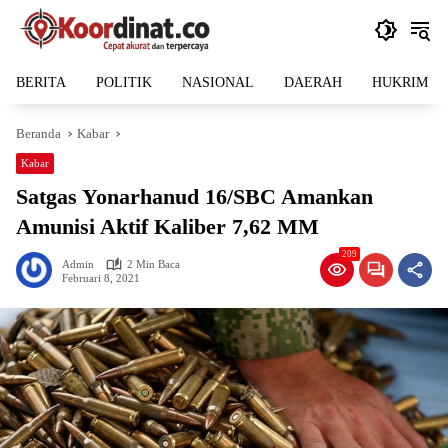
Langsung
ke
konten
BERITA
POLITIK
NASIONAL
DAERAH
HUKRIM
Beranda
Kabar
Kabar
Satgas Yonarhanud 16/SBC Amankan
Amunisi Aktif Kaliber 7,62 MM
209
Admin
2 Min Baca
Februari 8, 2021