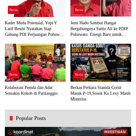
Berita
Berita
Kader Muda Potensial, Yopi Y.
Jemi Hado Sambut Hangat
Latif Resmi Nyatakan Siap
Bergabungnya Santo Ali ke PDIP
Gabung PDI Perjuangan Pohuwato
Pohuwato: Energi Baru untuk
Demi Kawal Aspirasi Bumi Panua
Perjuangan Rakyat
Berita
Berita
Kolaborasi Pemda dan Adat
Berkas Perkara Sianida Gorut
Semakin Kokoh di Patilanggio
Masuk P-19,Sosok Ko Lexy Masih
Misterius
Popular Posts