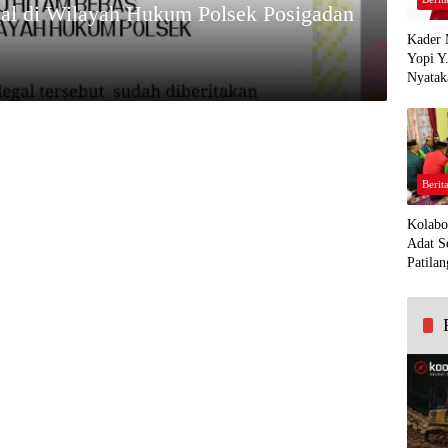
gal di Wilayah Hukum Polsek Posigadan
Kader 
Yopi Y
Nyatak
PDI Pe
Demi K
Panua
Berit
Kolabo
Adat S
Patilan