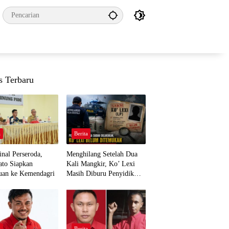
s Terbaru
a
Berita
nal Perseroda,
Menghilang Setelah Dua
to Siapkan
Kali Mangkir, Ko’ Lexi
uan ke Kemendagri
Masih Diburu Penyidik
Ditpolairud
a
Berita