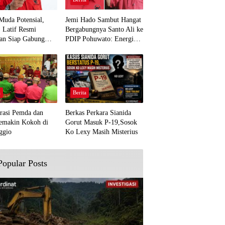
Muda Potensial,
Jemi Hado Sambut Hangat
. Latif Resmi
Bergabungnya Santo Ali ke
an Siap Gabung
PDIP Pohuwato: Energi
rjuangan Pohuwato
Baru untuk Perjuangan
awal Aspirasi Bumi
Rakyat
a
Berita
rasi Pemda dan
Berkas Perkara Sianida
emakin Kokoh di
Gorut Masuk P-19,Sosok
ggio
Ko Lexy Masih Misterius
Popular Posts