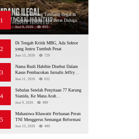
Bayang-Bayang Tambang Ilegal di
1
Kawasan Nantu, Alat Berat Diduga
Kembali Menembus Hutan Sapa
Juni 9, 2026
893
Di Tengah Kritik MBG, Ada Sektor
2
yang Justru Tumbuh Pesat
Juni 15, 2026
729
Nama Rusli Habibie Disebut Dalam
3
Kasus Pembacokan Jurnalis Jeffry
Rumampuk
Juni 11, 2026
632
Sebulan Setelah Penyitaan 77 Karung
4
Sianida, Ke Mana Arah
Penyidikannya?
Juni 9, 2026
489
Mahasiswa Khawatir Perluasan Peran
5
TNI Menggerus Semangat Reformasi
Juni 13, 2026
480