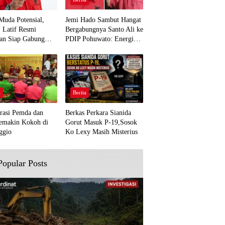
Muda Potensial,
Jemi Hado Sambut Hangat
. Latif Resmi
Bergabungnya Santo Ali ke
an Siap Gabung
PDIP Pohuwato: Energi
rjuangan Pohuwato
Baru untuk Perjuangan
awal Aspirasi Bumi
Rakyat
a
Berita
rasi Pemda dan
Berkas Perkara Sianida
emakin Kokoh di
Gorut Masuk P-19,Sosok
ggio
Ko Lexy Masih Misterius
Popular Posts