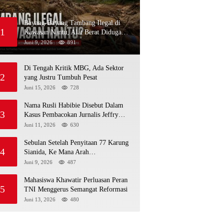
Bayang-Bayang Tambang Ilegal di
1
Kawasan Nantu, Alat Berat Diduga
Kembali Menembus Hutan Sapa
Juni 9, 2026
891
Di Tengah Kritik MBG, Ada Sektor
2
yang Justru Tumbuh Pesat
Juni 15, 2026
728
Nama Rusli Habibie Disebut Dalam
3
Kasus Pembacokan Jurnalis Jeffry
Rumampuk
Juni 11, 2026
630
Sebulan Setelah Penyitaan 77 Karung
4
Sianida, Ke Mana Arah
Penyidikannya?
Juni 9, 2026
487
Mahasiswa Khawatir Perluasan Peran
5
TNI Menggerus Semangat Reformasi
Juni 13, 2026
480