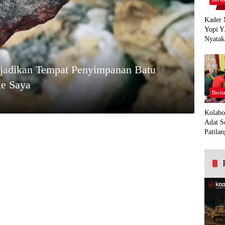
Kader 
Yopi Y
Nyatak
PDI Pe
Demi K
jadikan Tempat Penyimpanan Batu
Panua
Ke Saya
Berit
Kolabo
Adat S
Patilan