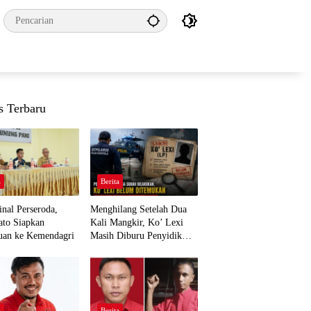
s Terbaru
a
Berita
nal Perseroda,
Menghilang Setelah Dua
to Siapkan
Kali Mangkir, Ko’ Lexi
uan ke Kemendagri
Masih Diburu Penyidik
Ditpolairud
a
Berita