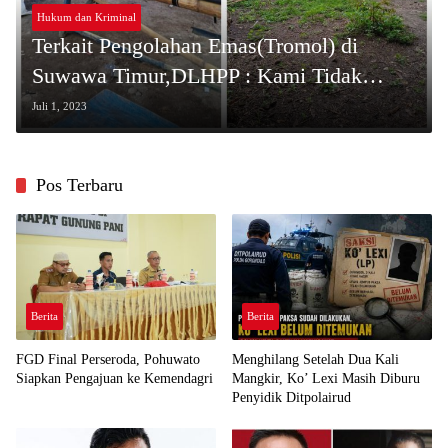
Hukum dan Kriminal
Terkait Pengolahan Emas(Tromol) di
Suwawa Timur,DLHPP : Kami Tidak
Pernah Keluarkan Rekomendasi
Juli 1, 2023
Pos Terbaru
Berita
Berita
FGD Final Perseroda, Pohuwato
Menghilang Setelah Dua Kali
Siapkan Pengajuan ke Kemendagri
Mangkir, Ko’ Lexi Masih Diburu
Penyidik Ditpolairud