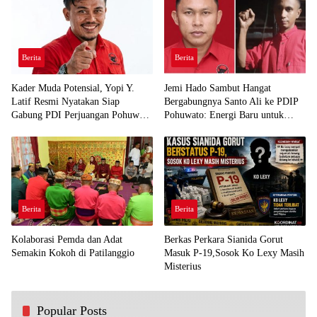
Berita
Berita
Kader Muda Potensial, Yopi Y.
Jemi Hado Sambut Hangat
Latif Resmi Nyatakan Siap
Bergabungnya Santo Ali ke PDIP
Gabung PDI Perjuangan Pohuwato
Pohuwato: Energi Baru untuk
Demi Kawal Aspirasi Bumi Panua
Perjuangan Rakyat
Berita
Berita
Kolaborasi Pemda dan Adat
Berkas Perkara Sianida Gorut
Semakin Kokoh di Patilanggio
Masuk P-19,Sosok Ko Lexy Masih
Misterius
Popular Posts