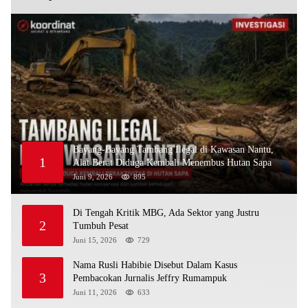
Bayang-Bayang Tambang Ilegal di Kawasan Nantu,
1
Alat Berat Diduga Kembali Menembus Hutan Sapa
Juni 9, 2026
895
Di Tengah Kritik MBG, Ada Sektor yang Justru
2
Tumbuh Pesat
Juni 15, 2026
729
Nama Rusli Habibie Disebut Dalam Kasus
3
Pembacokan Jurnalis Jeffry Rumampuk
Juni 11, 2026
633