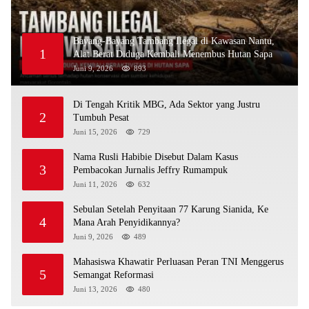
Bayang-Bayang Tambang Ilegal di Kawasan Nantu,
1
Alat Berat Diduga Kembali Menembus Hutan Sapa
Juni 9, 2026
893
Di Tengah Kritik MBG, Ada Sektor yang Justru
2
Tumbuh Pesat
Juni 15, 2026
729
Nama Rusli Habibie Disebut Dalam Kasus
3
Pembacokan Jurnalis Jeffry Rumampuk
Juni 11, 2026
632
Sebulan Setelah Penyitaan 77 Karung Sianida, Ke
4
Mana Arah Penyidikannya?
Juni 9, 2026
489
Mahasiswa Khawatir Perluasan Peran TNI Menggerus
5
Semangat Reformasi
Juni 13, 2026
480