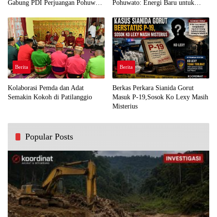
Gabung PDI Perjuangan Pohuwato
Pohuwato: Energi Baru untuk
Demi Kawal Aspirasi Bumi Panua
Perjuangan Rakyat
Berita
Berita
Kolaborasi Pemda dan Adat
Berkas Perkara Sianida Gorut
Semakin Kokoh di Patilanggio
Masuk P-19,Sosok Ko Lexy Masih
Misterius
Popular Posts