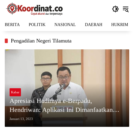
Langsung
ke
konten
BERITA
POLITIK
NASIONAL
DAERAH
HUKRIM
Pengadilan Negeri Tilamuta
Kabar
Apresiasi Hadirnya e-Berpadu,
Hendriwan: Aplikasi Ini Dimanfaatkan
Guna Mencapai Sistem Peradilan Cepat
Januari 13, 2023