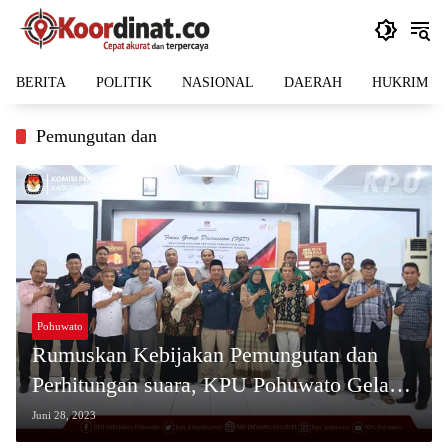
Langsung
ke
konten
BERITA
POLITIK
NASIONAL
DAERAH
HUKRIM
Pemungutan dan
Pohuwato
Rumuskan Kebijakan Pemungutan dan
Perhitungan suara, KPU Pohuwato Gelar
Focus Group Discussion (FGD)
Juni 28, 2023