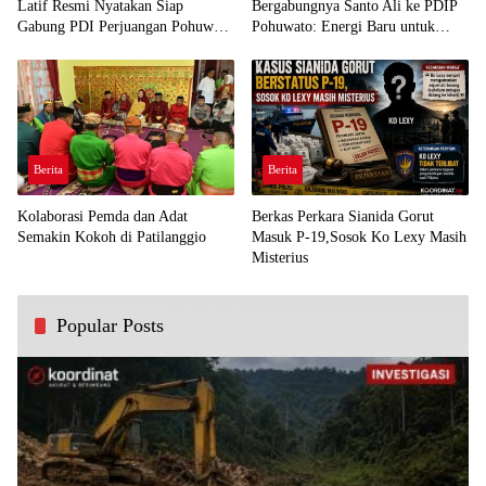
Latif Resmi Nyatakan Siap
Bergabungnya Santo Ali ke PDIP
Gabung PDI Perjuangan Pohuwato
Pohuwato: Energi Baru untuk
Demi Kawal Aspirasi Bumi Panua
Perjuangan Rakyat
Berita
Berita
Kolaborasi Pemda dan Adat
Berkas Perkara Sianida Gorut
Semakin Kokoh di Patilanggio
Masuk P-19,Sosok Ko Lexy Masih
Misterius
Popular Posts