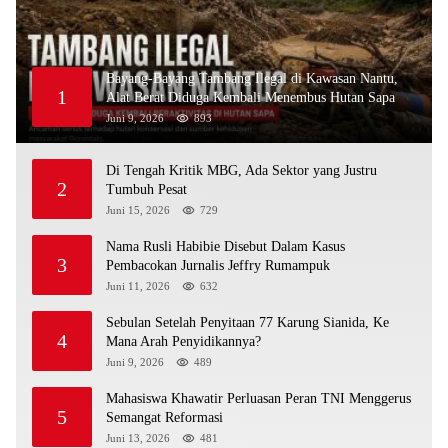
Bayang-Bayang Tambang Ilegal di Kawasan Nantu,
1
Alat Berat Diduga Kembali Menembus Hutan Sapa
Juni 9, 2026
893
Di Tengah Kritik MBG, Ada Sektor yang Justru
2
Tumbuh Pesat
Juni 15, 2026
729
Nama Rusli Habibie Disebut Dalam Kasus
3
Pembacokan Jurnalis Jeffry Rumampuk
Juni 11, 2026
632
Sebulan Setelah Penyitaan 77 Karung Sianida, Ke
4
Mana Arah Penyidikannya?
Juni 9, 2026
489
Mahasiswa Khawatir Perluasan Peran TNI Menggerus
5
Semangat Reformasi
Juni 13, 2026
481