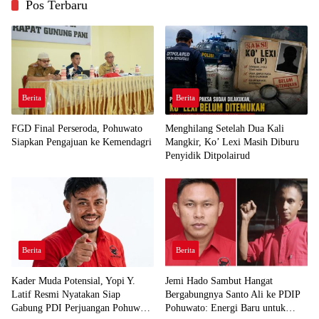
Pos Terbaru
Berita
Berita
FGD Final Perseroda, Pohuwato
Menghilang Setelah Dua Kali
Siapkan Pengajuan ke Kemendagri
Mangkir, Ko’ Lexi Masih Diburu
Penyidik Ditpolairud
Berita
Berita
Kader Muda Potensial, Yopi Y.
Jemi Hado Sambut Hangat
Latif Resmi Nyatakan Siap
Bergabungnya Santo Ali ke PDIP
Gabung PDI Perjuangan Pohuwato
Pohuwato: Energi Baru untuk