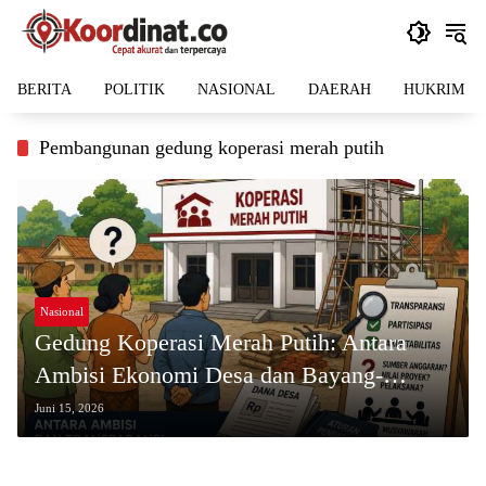
Langsung
ke
konten
BERITA
POLITIK
NASIONAL
DAERAH
HUKRIM
Pembangunan gedung koperasi merah putih
Nasional
Gedung Koperasi Merah Putih: Antara
Ambisi Ekonomi Desa dan Bayang-
Bayang Proyek Infrastruktur Baru
Juni 15, 2026