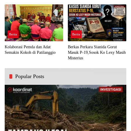
Demi Kawal Aspirasi Bumi Panua
Perjuangan Rakyat
Berita
Berita
Kolaborasi Pemda dan Adat
Berkas Perkara Sianida Gorut
Semakin Kokoh di Patilanggio
Masuk P-19,Sosok Ko Lexy Masih
Misterius
Popular Posts