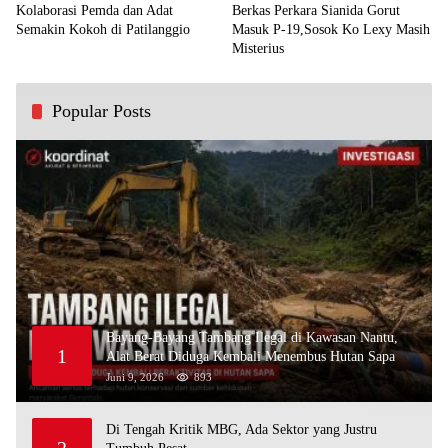
Kolaborasi Pemda dan Adat
Berkas Perkara Sianida Gorut
Semakin Kokoh di Patilanggio
Masuk P-19,Sosok Ko Lexy Masih
Misterius
Popular Posts
Bayang-Bayang Tambang Ilegal di Kawasan Nantu,
1
Alat Berat Diduga Kembali Menembus Hutan Sapa
Juni 9, 2026
893
Di Tengah Kritik MBG, Ada Sektor yang Justru
2