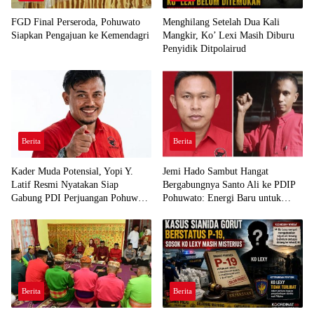
FGD Final Perseroda, Pohuwato
Menghilang Setelah Dua Kali
Siapkan Pengajuan ke Kemendagri
Mangkir, Ko’ Lexi Masih Diburu
Penyidik Ditpolairud
Berita
Berita
Kader Muda Potensial, Yopi Y.
Jemi Hado Sambut Hangat
Latif Resmi Nyatakan Siap
Bergabungnya Santo Ali ke PDIP
Gabung PDI Perjuangan Pohuwato
Pohuwato: Energi Baru untuk
Demi Kawal Aspirasi Bumi Panua
Perjuangan Rakyat
Berita
Berita