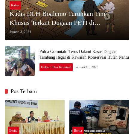
Kabar
Kadis DLH Boalemo Turunkan Tim
Khusus Terkait Dugaan PETI di
Kec.Mananggu
Januari 3, 2024
Polda Gorontalo Terus Dalami Kasus Dugaan
Tambang Ilegal di Kawasan Konservasi Hutan Nantu
Hukum Dan Kriminal
Januari 15, 2023
Pos Terbaru
Berita
Berita