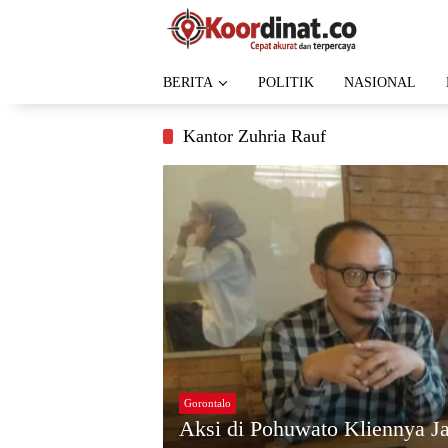
Langsung
ke
konten
BERITA
POLITIK
NASIONAL
Kantor Zuhria Rauf
Gorontalo
Aksi di Pohuwato Kliennya J