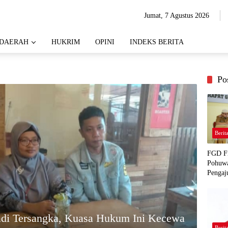
Jumat, 7 Agustus 2026
DAERAH
HUKRIM
OPINI
INDEKS BERITA
Po
Berit
FGD Fi
Pohuwa
Pengaj
adi Tersangka, Kuasa Hukum Ini Kecewa
Berit