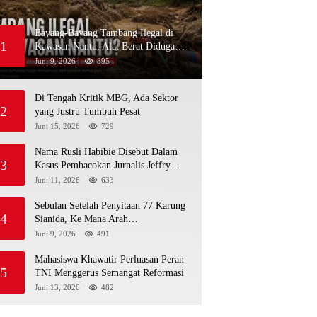
Bayang-Bayang Tambang Ilegal di
1
Kawasan Nantu, Alat Berat Diduga
Kembali Menembus Hutan Sapa
Juni 9, 2026
895
Di Tengah Kritik MBG, Ada Sektor
2
yang Justru Tumbuh Pesat
Juni 15, 2026
729
Nama Rusli Habibie Disebut Dalam
3
Kasus Pembacokan Jurnalis Jeffry
Rumampuk
Juni 11, 2026
633
Sebulan Setelah Penyitaan 77 Karung
4
Sianida, Ke Mana Arah
Penyidikannya?
Juni 9, 2026
491
Mahasiswa Khawatir Perluasan Peran
5
TNI Menggerus Semangat Reformasi
Juni 13, 2026
482