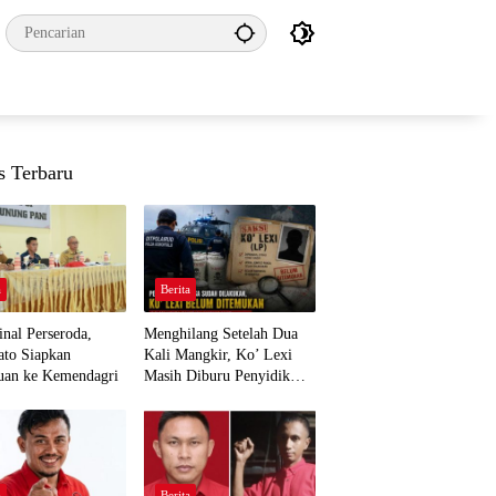
s Terbaru
a
Berita
nal Perseroda,
Menghilang Setelah Dua
to Siapkan
Kali Mangkir, Ko’ Lexi
uan ke Kemendagri
Masih Diburu Penyidik
Ditpolairud
a
Berita