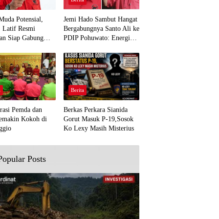
Muda Potensial,
Jemi Hado Sambut Hangat
. Latif Resmi
Bergabungnya Santo Ali ke
an Siap Gabung
PDIP Pohuwato: Energi
rjuangan Pohuwato
Baru untuk Perjuangan
awal Aspirasi Bumi
Rakyat
a
Berita
rasi Pemda dan
Berkas Perkara Sianida
emakin Kokoh di
Gorut Masuk P-19,Sosok
ggio
Ko Lexy Masih Misterius
Popular Posts