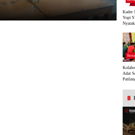
Kader 
Yopi Y
Nyatak
PDI Pe
Demi K
Panua
Berit
Kolabo
Adat S
Patilan