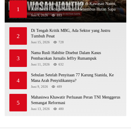
Bayang-Bayang Tambang Ilegal di Kawasan Nantu,
1
Alat Berat Diduga Kembali Menembus Hutan Sapa
Juni 9, 2026
893
Di Tengah Kritik MBG, Ada Sektor yang Justru
2
Tumbuh Pesat
Juni 15, 2026
728
Nama Rusli Habibie Disebut Dalam Kasus
3
Pembacokan Jurnalis Jeffry Rumampuk
Juni 11, 2026
632
Sebulan Setelah Penyitaan 77 Karung Sianida, Ke
4
Mana Arah Penyidikannya?
Juni 9, 2026
489
Mahasiswa Khawatir Perluasan Peran TNI Menggerus
5
Semangat Reformasi
Juni 13, 2026
480