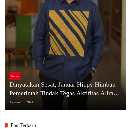
Kabar
Dinyatakan Sesat, Januar Hippy Himbau
Pemerintah Tindak Tegas Aktifitas Aliran
Tarekat Pada yayasan Aqidah Syariah di
Agustus 15, 2021
Paguat
Pos Terbaru