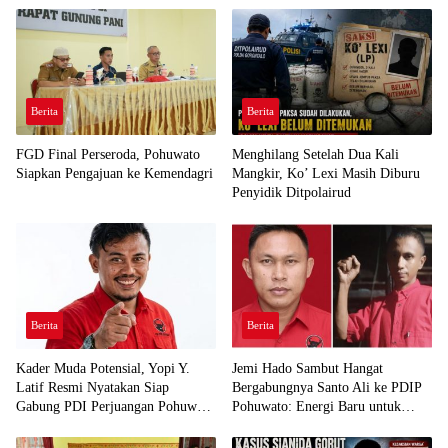
Berita
Berita
FGD Final Perseroda, Pohuwato
Menghilang Setelah Dua Kali
Siapkan Pengajuan ke Kemendagri
Mangkir, Ko’ Lexi Masih Diburu
Penyidik Ditpolairud
Berita
Berita
Kader Muda Potensial, Yopi Y.
Jemi Hado Sambut Hangat
Latif Resmi Nyatakan Siap
Bergabungnya Santo Ali ke PDIP
Gabung PDI Perjuangan Pohuwato
Pohuwato: Energi Baru untuk
Demi Kawal Aspirasi Bumi Panua
Perjuangan Rakyat