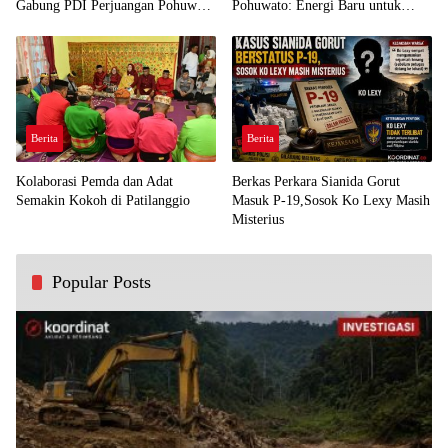
Gabung PDI Perjuangan Pohuwato
Pohuwato: Energi Baru untuk
Demi Kawal Aspirasi Bumi Panua
Perjuangan Rakyat
Berita
Berita
Kolaborasi Pemda dan Adat
Berkas Perkara Sianida Gorut
Semakin Kokoh di Patilanggio
Masuk P-19,Sosok Ko Lexy Masih
Misterius
Popular Posts