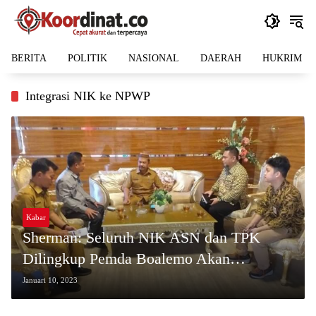
Langsung
ke
konten
BERITA
POLITIK
NASIONAL
DAERAH
HUKRIM
Integrasi NIK ke NPWP
Kabar
Sherman: Seluruh NIK ASN dan TPK
Dilingkup Pemda Boalemo Akan
Terintegrasi Dengan NPWP
Januari 10, 2023