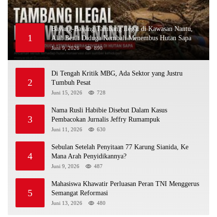
Bayang-Bayang Tambang Ilegal di Kawasan Nantu,
1
Alat Berat Diduga Kembali Menembus Hutan Sapa
Juni 9, 2026
890
Di Tengah Kritik MBG, Ada Sektor yang Justru
2
Tumbuh Pesat
Juni 15, 2026
728
Nama Rusli Habibie Disebut Dalam Kasus
3
Pembacokan Jurnalis Jeffry Rumampuk
Juni 11, 2026
630
Sebulan Setelah Penyitaan 77 Karung Sianida, Ke
4
Mana Arah Penyidikannya?
Juni 9, 2026
487
Mahasiswa Khawatir Perluasan Peran TNI Menggerus
5
Semangat Reformasi
Juni 13, 2026
480