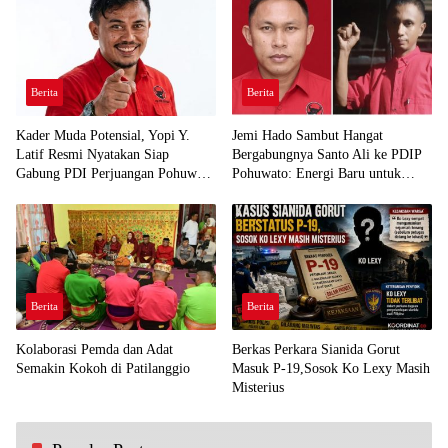
Berita
Berita
Kader Muda Potensial, Yopi Y.
Jemi Hado Sambut Hangat
Latif Resmi Nyatakan Siap
Bergabungnya Santo Ali ke PDIP
Gabung PDI Perjuangan Pohuwato
Pohuwato: Energi Baru untuk
Demi Kawal Aspirasi Bumi Panua
Perjuangan Rakyat
Berita
Berita
Kolaborasi Pemda dan Adat
Berkas Perkara Sianida Gorut
Semakin Kokoh di Patilanggio
Masuk P-19,Sosok Ko Lexy Masih
Misterius