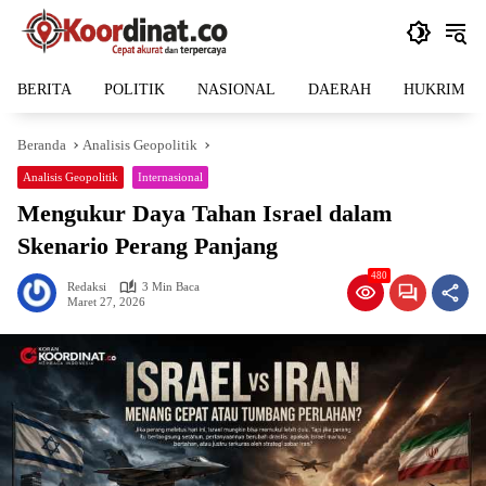
Langsung
ke
konten
BERITA
POLITIK
NASIONAL
DAERAH
HUKRIM
Beranda
Analisis Geopolitik
Analisis Geopolitik
Internasional
Mengukur Daya Tahan Israel dalam
Skenario Perang Panjang
480
Redaksi
3 Min Baca
Maret 27, 2026