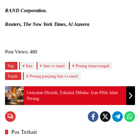
RAND Corporation.
Reuters, The New York Times, Al Jazeera
Post Views:
480
Tag:
Iran
Iran vs israel
Perang timur tengah
Topik:
Perang panjang Iran vs israel
Gencatan Ditolak, Eskalasi Dibuka: Iran Pilih Jalan
Perang
Pos Terkait