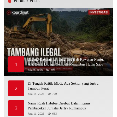
Popular Posts
Bayang-Bayang Tambang Ilegal di Kawasan Nantu,
1
Alat Berat Diduga Kembali Menembus Hutan Sapa
Juni 9, 2026
895
Di Tengah Kritik MBG, Ada Sektor yang Justru
2
Tumbuh Pesat
Juni 15, 2026
729
Nama Rusli Habibie Disebut Dalam Kasus
3
Pembacokan Jurnalis Jeffry Rumampuk
Juni 11, 2026
633