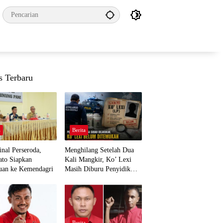
s Terbaru
a
Berita
nal Perseroda,
Menghilang Setelah Dua
to Siapkan
Kali Mangkir, Ko’ Lexi
uan ke Kemendagri
Masih Diburu Penyidik
Ditpolairud
a
Berita