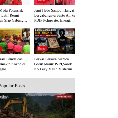
Muda Potensial,
Jemi Hado Sambut Hangat
. Latif Resmi
Bergabungnya Santo Ali ke
an Siap Gabung
PDIP Pohuwato: Energi
rjuangan Pohuwato
Baru untuk Perjuangan
awal Aspirasi Bumi
Rakyat
a
Berita
rasi Pemda dan
Berkas Perkara Sianida
emakin Kokoh di
Gorut Masuk P-19,Sosok
ggio
Ko Lexy Masih Misterius
Popular Posts