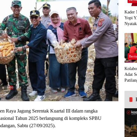
Kader 
Yopi Y
Nyatak
PDI Pe
Demi K
Panua
Berit
Kolabo
Adat S
Patilan
en Raya Jagung Serentak Kuartal III dalam rangka
sional Tahun 2025 berlangsung di kompleks SPBU
angan, Sabtu (27/09/2025).