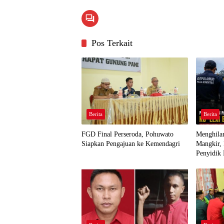
Pos Terkait
Berita
Berita
FGD Final Perseroda, Pohuwato
Menghilan
Siapkan Pengajuan ke Kemendagri
Mangkir,
Penyidik 