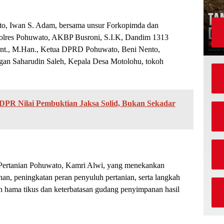
ato, Iwan S. Adam, bersama unsur Forkopimda dan
polres Pohuwato, AKBP Busroni, S.I.K, Dandim 1313
.Int., M.Han., Ketua DPRD Pohuwato, Beni Nento,
gan Saharudin Saleh, Kepala Desa Motolohu, tokoh
PR Nilai Pembuktian Jaksa Solid, Bukan Sekadar
s Pertanian Pohuwato, Kamri Alwi, yang menekankan
han, peningkatan peran penyuluh pertanian, serta langkah
an hama tikus dan keterbatasan gudang penyimpanan hasil