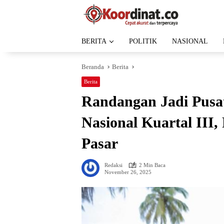
Langsung
ke
konten
BERITA
POLITIK
NASIONAL
Beranda
Berita
Berita
Randangan Jadi Pusa
Nasional Kuartal III,
Pasar
Redaksi
2 Min Baca
November 26, 2025