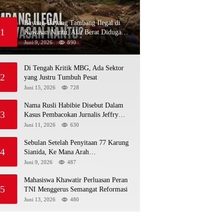
Bayang-Bayang Tambang Ilegal di
1
Kawasan Nantu, Alat Berat Diduga
Kembali Menembus Hutan Sapa
Juni 9, 2026
890
Di Tengah Kritik MBG, Ada Sektor
2
yang Justru Tumbuh Pesat
Juni 15, 2026
728
Nama Rusli Habibie Disebut Dalam
3
Kasus Pembacokan Jurnalis Jeffry
Rumampuk
Juni 11, 2026
630
Sebulan Setelah Penyitaan 77 Karung
4
Sianida, Ke Mana Arah
Penyidikannya?
Juni 9, 2026
487
Mahasiswa Khawatir Perluasan Peran
5
TNI Menggerus Semangat Reformasi
Juni 13, 2026
480