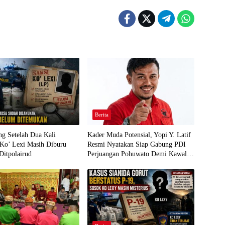
Berita
g Setelah Dua Kali
Kader Muda Potensial, Yopi Y. Latif
 Ko’ Lexi Masih Diburu
Resmi Nyatakan Siap Gabung PDI
Ditpolairud
Perjuangan Pohuwato Demi Kawal
Aspirasi Bumi Panua