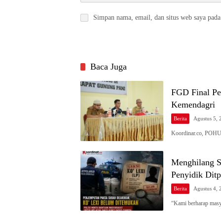
Simpan nama, email, dan situs web saya pada
Baca Juga
FGD Final Pe
Kemendagri
Berita
Agustus 5, 
Koordinar.co, POH
Menghilang S
Penyidik Ditp
Berita
Agustus 4, 
“Kami berharap masy