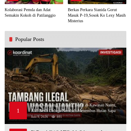
Kolaborasi Pemda dan Adat
Berkas Perkara Sianida Gorut
Semakin Kokoh di Patilanggio
Masuk P-19,Sosok Ko Lexy Masih
Misterius
Popular Posts
Bayang-Bayang Tambang Ilegal di Kawasan Nantu,
1
Alat Berat Diduga Kembali Menembus Hutan Sapa
Juni 9, 2026
891