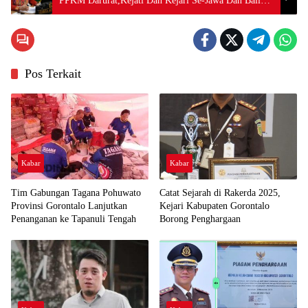
PPKM Darurat,Kejati Dan Kejari Se-Jawa Dan Bali
Diminta Berperan Aktif
Pos Terkait
Kabar
Kabar
Tim Gabungan Tagana Pohuwato
Catat Sejarah di Rakerda 2025,
Provinsi Gorontalo Lanjutkan
Kejari Kabupaten Gorontalo
Penanganan ke Tapanuli Tengah
Borong Penghargaan