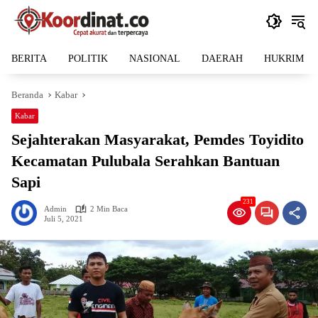
Langsung
ke
konten
BERITA
POLITIK
NASIONAL
DAERAH
HUKRIM
Beranda
Kabar
Kabar
Sejahterakan Masyarakat, Pemdes Toyidito
Kecamatan Pulubala Serahkan Bantuan
Sapi
231
Admin
2 Min Baca
Juli 5, 2021