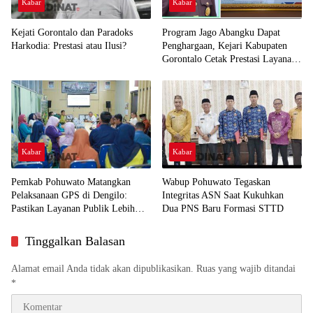
Kabar
Kabar
Kejati Gorontalo dan Paradoks
Program Jago Abangku Dapat
Harkodia: Prestasi atau Ilusi?
Penghargaan, Kejari Kabupaten
Gorontalo Cetak Prestasi Layanan
Humanis
Kabar
Kabar
Pemkab Pohuwato Matangkan
Wabup Pohuwato Tegaskan
Pelaksanaan GPS di Dengilo:
Integritas ASN Saat Kukuhkan
Pastikan Layanan Publik Lebih
Dua PNS Baru Formasi STTD
Dekat ke Masyarakat
Tinggalkan Balasan
Alamat email Anda tidak akan dipublikasikan.
Ruas yang wajib ditandai
*