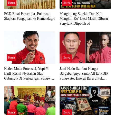
Berita
Berita
FGD Final Perseroda, Pohuwato
Menghilang Setelah Dua Kali
Siapkan Pengajuan ke Kemendagri
Mangkir, Ko’ Lexi Masih Diburu
Penyidik Ditpolairud
Berita
Berita
Kader Muda Potensial, Yopi Y.
Jemi Hado Sambut Hangat
Latif Resmi Nyatakan Siap
Bergabungnya Santo Ali ke PDIP
Gabung PDI Perjuangan Pohuwato
Pohuwato: Energi Baru untuk
Demi Kawal Aspirasi Bumi Panua
Perjuangan Rakyat
Berita
Berita