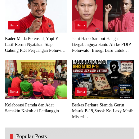
Berita
Berita
Kader Muda Potensial, Yopi Y.
Jemi Hado Sambut Hangat
Latif Resmi Nyatakan Siap
Bergabungnya Santo Ali ke PDIP
Gabung PDI Perjuangan Pohuwato
Pohuwato: Energi Baru untuk
Demi Kawal Aspirasi Bumi Panua
Perjuangan Rakyat
Berita
Berita
Kolaborasi Pemda dan Adat
Berkas Perkara Sianida Gorut
Semakin Kokoh di Patilanggio
Masuk P-19,Sosok Ko Lexy Masih
Misterius
Popular Posts