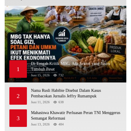
Di Tengah Kritik MBG, Ada Sektor yang Justru
1
Tumbuh Pesat
Juni 15, 2026
732
Nama Rusli Habibie Disebut Dalam Kasus
2
Pembacokan Jurnalis Jeffry Rumampuk
Juni 11, 2026
638
Mahasiswa Khawatir Perluasan Peran TNI Menggerus
3
Semangat Reformasi
Juni 13, 2026
484