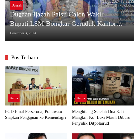
Daerah
Dugaan Ijazah Palsu Calon Wakil
Bupati,LSM Bongkar Geruduk Kantor
Dikbud Kab.Gorontalo
Desember 3, 2024
Pos Terbaru
Berita
Berita
FGD Final Perseroda, Pohuwato
Menghilang Setelah Dua Kali
Siapkan Pengajuan ke Kemendagri
Mangkir, Ko’ Lexi Masih Diburu
Penyidik Ditpolairud