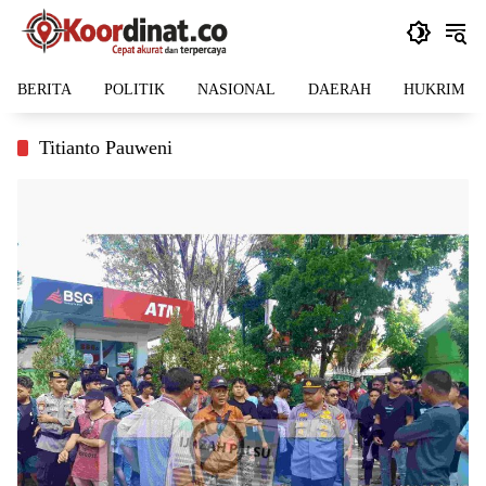
Langsung
ke
konten
BERITA
POLITIK
NASIONAL
DAERAH
HUKRIM
Titianto Pauweni