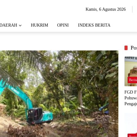
Kamis, 6 Agustus 2026
DAERAH
HUKRIM
OPINI
INDEKS BERITA
Po
Berit
FGD Fi
Pohuwa
Pengaj
Berit