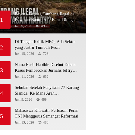
Bayang-Bayang Tambang Ilegal di
1
Kawasan Nantu, Alat Berat Diduga
Kembali Menembus Hutan Sapa
Juni 9, 2026
893
Di Tengah Kritik MBG, Ada Sektor
2
yang Justru Tumbuh Pesat
Juni 15, 2026
728
Nama Rusli Habibie Disebut Dalam
3
Kasus Pembacokan Jurnalis Jeffry
Rumampuk
Juni 11, 2026
632
Sebulan Setelah Penyitaan 77 Karung
4
Sianida, Ke Mana Arah
Penyidikannya?
Juni 9, 2026
489
Mahasiswa Khawatir Perluasan Peran
5
TNI Menggerus Semangat Reformasi
Juni 13, 2026
480