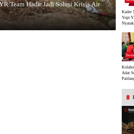
R Team Hadir Jadi Solusi Krisis Air
Kader 
Yopi Y
Nyatak
PDI Pe
Demi K
Panua
Berit
Kolabo
Adat S
Patilan