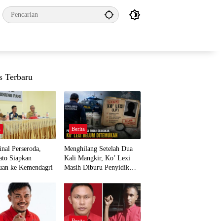
s Terbaru
a
Berita
nal Perseroda,
Menghilang Setelah Dua
to Siapkan
Kali Mangkir, Ko’ Lexi
uan ke Kemendagri
Masih Diburu Penyidik
Ditpolairud
a
Berita