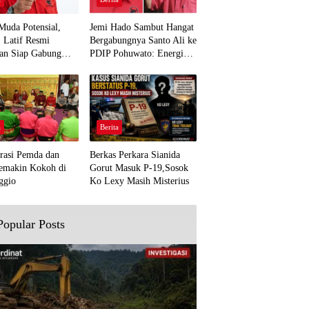
Muda Potensial,
Jemi Hado Sambut Hangat
. Latif Resmi
Bergabungnya Santo Ali ke
an Siap Gabung
PDIP Pohuwato: Energi
rjuangan Pohuwato
Baru untuk Perjuangan
awal Aspirasi Bumi
Rakyat
a
Berita
rasi Pemda dan
Berkas Perkara Sianida
emakin Kokoh di
Gorut Masuk P-19,Sosok
ggio
Ko Lexy Masih Misterius
Popular Posts