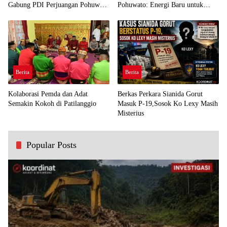
Gabung PDI Perjuangan Pohuwato
Pohuwato: Energi Baru untuk
Demi Kawal Aspirasi Bumi Panua
Perjuangan Rakyat
Berita
Berita
Kolaborasi Pemda dan Adat
Berkas Perkara Sianida Gorut
Semakin Kokoh di Patilanggio
Masuk P-19,Sosok Ko Lexy Masih
Misterius
Popular Posts