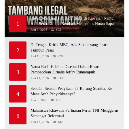
Bayang-Bayang Tambang Ilegal di Kawasan Nantu,
1
Alat Berat Diduga Kembali Menembus Hutan Sapa
Juni 9, 2026
895
Di Tengah Kritik MBG, Ada Sektor yang Justru
2
Tumbuh Pesat
Juni 15, 2026
729
Nama Rusli Habibie Disebut Dalam Kasus
3
Pembacokan Jurnalis Jeffry Rumampuk
Juni 11, 2026
633
Sebulan Setelah Penyitaan 77 Karung Sianida, Ke
4
Mana Arah Penyidikannya?
Juni 9, 2026
491
Mahasiswa Khawatir Perluasan Peran TNI Menggerus
5
Semangat Reformasi
Juni 13, 2026
482