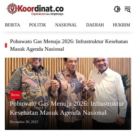
Langsung
ke
konten
BERITA
POLITIK
NASIONAL
DAERAH
HUKRIM
Pohuwato Gas Menuju 2026: Infrastruktur Kesehatan
Masuk Agenda Nasional
Berita
Pohuwato Gas Menuju 2026: Infrastruktur
Kesehatan Masuk Agenda Nasional
November 30, 2025